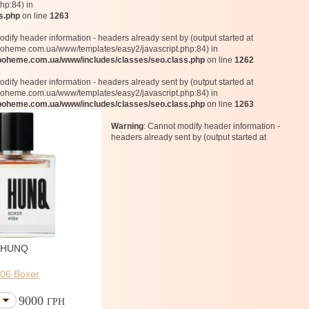
hp:84) in
s.php
on line
1263
dify header information - headers already sent by (output started at
heme.com.ua/www/templates/easy2/javascript.php:84) in
oheme.com.ua/www/includes/classes/seo.class.php
on line
1262
dify header information - headers already sent by (output started at
heme.com.ua/www/templates/easy2/javascript.php:84) in
oheme.com.ua/www/includes/classes/seo.class.php
on line
1263
Warning
: Cannot modify header information -
headers already sent by (output started at
HUNQ
06 Boxer
9000
ГРН