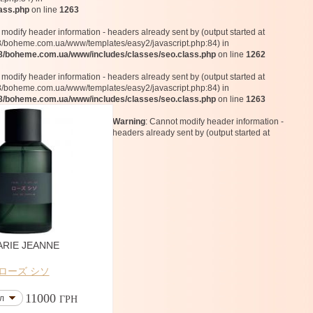
ass.php
on line
1263
 modify header information - headers already sent by (output started at
boheme.com.ua/www/templates/easy2/javascript.php:84) in
/boheme.com.ua/www/includes/classes/seo.class.php
on line
1262
 modify header information - headers already sent by (output started at
boheme.com.ua/www/templates/easy2/javascript.php:84) in
/boheme.com.ua/www/includes/classes/seo.class.php
on line
1263
Warning
: Cannot modify header information -
headers already sent by (output started at
RIE JEANNE
ローズ シソ
11000
л
ГРН