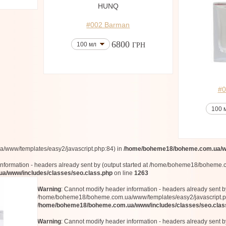
HUNQ
#002 Barman
6800
100 мл
ГРН
#0
100 
www/templates/easy2/javascript.php:84) in
/home/boheme18/boheme.com.ua/ww
information - headers already sent by (output started at /home/boheme18/boheme.
/www/includes/classes/seo.class.php
on line
1263
Warning
: Cannot modify header information - headers already sent by
/home/boheme18/boheme.com.ua/www/templates/easy2/javascript.p
/home/boheme18/boheme.com.ua/www/includes/classes/seo.clas
Warning
: Cannot modify header information - headers already sent by