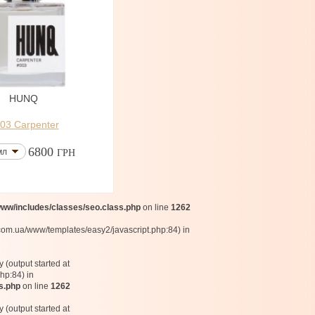
HUNQ
03 Carpenter
6800
мл
ГРН
w/includes/classes/seo.class.php
on line
1262
com.ua/www/templates/easy2/javascript.php:84) in
 (output started at
hp:84) in
s.php
on line
1262
 (output started at