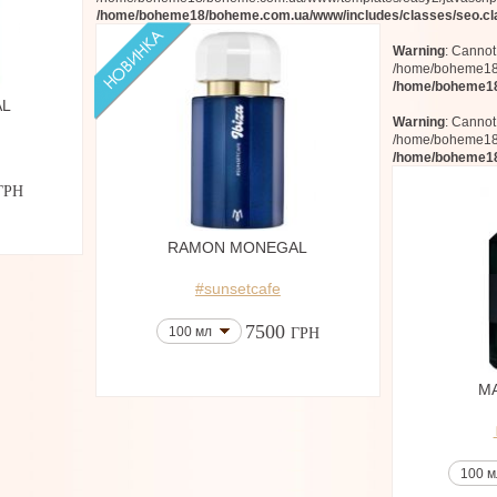
/home/boheme18/boheme.com.ua/www/includes/classes/seo.cl
Warning
: Cannot
/home/boheme18/
/home/boheme18
AL
Warning
: Cannot
/home/boheme18/
/home/boheme18
ГРН
RAMON MONEGAL
#sunsetcafe
7500
100 мл
ГРН
MA
100 м