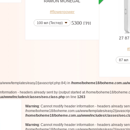
RAMON MONEGAL
#flowerpower
5300
100 мл (Тестер)
ГРН
27 8
#
87 мл
www/templates/easy2/javascript.php:84) in
/home/boheme18/boheme.com.ua/ww
information - headers already sent by (output started at /home/boheme18/boheme.
/www/includes/classes/seo.class.php
on line
1263
Warning
: Cannot modify header information - headers already sent 
/home/boheme18/boheme.com.ua/www/templates/easy2/javascript
/home/boheme18/boheme.com.ua/www/includes/classes/seo.cl
Warning
: Cannot modify header information - headers already sent 
/home/boheme18/boheme.com.ua/www/templates/easy2/javascript