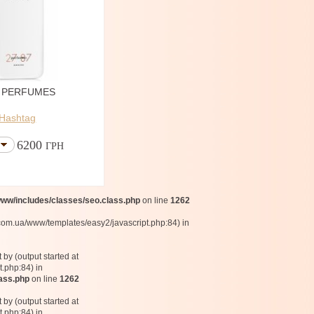
7 PERFUMES
Hashtag
6200
ГРН
w/includes/classes/seo.class.php
on line
1262
com.ua/www/templates/easy2/javascript.php:84) in
by (output started at
.php:84) in
ass.php
on line
1262
by (output started at
.php:84) in