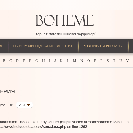
інтернет-магазин нішевої парфумерії
Я
ПАРФУМИ ПІД ЗАМОВЛЕННЯ
РОЗПИВ ПАРФУМІВ
B
C
D
E
F
G
H
I
J
K
L
M
N
O
P
R
S
T
U
V
ЕРИЯ
ування:
А-Я
information - headers already sent by (output started at /home/boheme18/boheme.
/www/includes/classes/seo.class.php
on line
1262