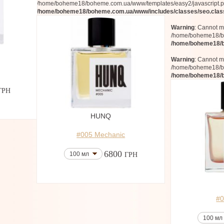
/home/boheme18/boheme.com.ua/www/templates/easy2/javascript.p
/home/boheme18/boheme.com.ua/www/includes/classes/seo.clas
Warning
: Cannot mo
/home/boheme18/bo
/home/boheme18/b
Warning
: Cannot mo
/home/boheme18/bo
/home/boheme18/b
ГРН
HUNQ
#005 Mechanic
6800
100 мл
ГРН
#0
100 мл