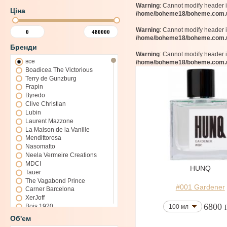
Warning
: Cannot modify header 
Ціна
/home/boheme18/boheme.com.ua
Warning
: Cannot modify header 
/home/boheme18/boheme.com.ua
Бренди
Warning
: Cannot modify header 
все
/home/boheme18/boheme.com.ua
Boadicea The Victorious
Terry de Gunzburg
Frapin
Byredo
Clive Christian
Lubin
Laurent Mazzone
La Maison de la Vanille
Mendittorosa
Nasomatto
Neela Vermeire Creations
MDCI
HUNQ
Tauer
The Vagabond Prince
#001 Gardener
Carner Barcelona
XerJoff
6800
Bois 1920
100 мл
Bond No.9
Об'єм
La Martina