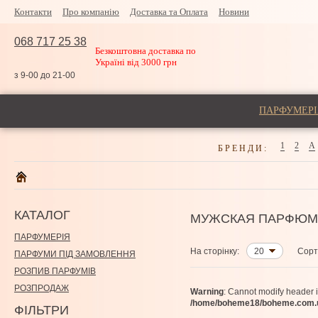
Контакти
Про компанію
Доставка та Оплата
Новини
068 717 25 38
Безкоштовна доставка по
Україні від 3000 грн
з 9-00 до 21-00
ПАРФУМЕРІ
1
2
A
БРЕНДИ:
КАТАЛОГ
МУЖСКАЯ ПАРФЮМ
ПАРФУМЕРІЯ
На сторінку:
20
Сорт
ПАРФУМИ ПІД ЗАМОВЛЕННЯ
РОЗПИВ ПАРФУМІВ
РОЗПРОДАЖ
Warning
: Cannot modify header 
/home/boheme18/boheme.com.ua
ФІЛЬТРИ