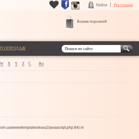
Увійти
Реєстрація
Кошик порожній
РОЗПРОДАЖ
W
X
Y
Z
С
Всі
com.ua/www/templates/easy2/javascript.php:84) in