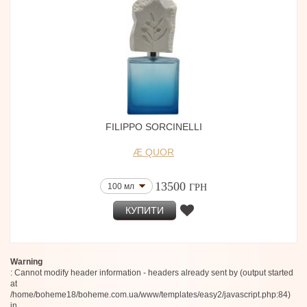
House of Brandt
Bruno Perrucci
Woha Parfums
Hormone Paris
Atelier Rayna
Bleu Nour
Extra virgo
FOMOWA Paris
Marlou
Prin
FILIPPO SORCINELLI
Spiritica
Moro Dabron
Æ QUOR
Ode Ona
L'Entropiste
Estée Lauder
13500
100 мл
ГРН
Allsaints
Gourmet
КУПИТИ
Voskanian Parfums
Kiton
Boris Bidjan Saberi
The Gate Fragrances Paris
Warning
Victoria Beckham
: Cannot modify header information - headers already sent by (output started
100 Bon
at
Taber
/home/boheme18/boheme.com.ua/www/templates/easy2/javascript.php:84)
Cave Essential
in