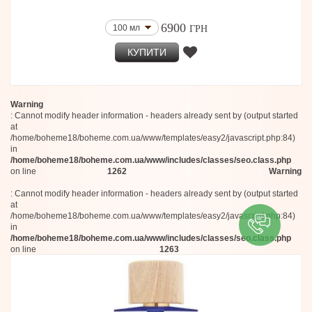
6900
100 мл
ГРН
КУПИТИ
Warning
: Cannot modify header information - headers already sent by (output started
at
/home/boheme18/boheme.com.ua/www/templates/easy2/javascript.php:84)
in
/home/boheme18/boheme.com.ua/www/includes/classes/seo.class.php
on line
1262
Warning
: Cannot modify header information - headers already sent by (output started
at
/home/boheme18/boheme.com.ua/www/templates/easy2/javascript.php:84)
in
/home/boheme18/boheme.com.ua/www/includes/classes/seo.class.php
on line
1263