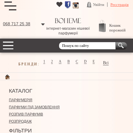
Увійти
Реєстрація
068 717 25 38
Кошик
інтернет-магазин нішевої
порожній
парфумерії
1
2
A
B
C
D
E
Всі
БРЕНДИ:
КАТАЛОГ
ПАРФУМЕРІЯ
ПАРФУМИ ПІД ЗАМОВЛЕННЯ
РОЗПИВ ПАРФУМІВ
РОЗПРОДАЖ
ФІЛЬТРИ