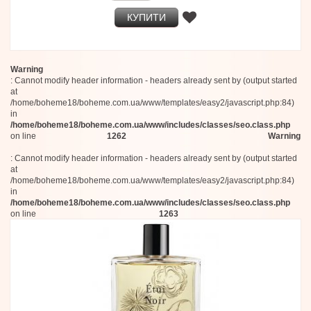
AVAU
КУПИТИ
Villa Erbatium
RAER Scents
Andreea Rada
Fluez
Hope Istanbul
Warning
: Cannot modify header information - headers already sent by (output started
Studio Pneuma
at
Alûstre
/home/boheme18/boheme.com.ua/www/templates/easy2/javascript.php:84)
Maybach
in
Fascent
/home/boheme18/boheme.com.ua/www/includes/classes/seo.class.php
Eredi Zucca
on line
1262
Warning
Aman
Aqualis
: Cannot modify header information - headers already sent by (output started
at
Aroma Studium
/home/boheme18/boheme.com.ua/www/templates/easy2/javascript.php:84)
HOC
in
Premiere Peau
/home/boheme18/boheme.com.ua/www/includes/classes/seo.class.php
d'Annam
on line
1263
Theodoros Kalotinis
Detours
Ephemeral Dyadic
Infiniment Coty Paris
Lancome
Ermenegildo Zegna
Maqueda
Voyager