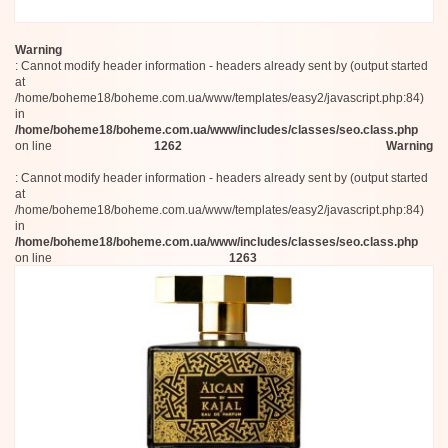
Sasva
Adscenture
EAU.MG
Warning
Pictor Parfum
: Cannot modify header information - headers already sent by (output started
Jean Charles Brosseau
at
Les Soeurs de Noe
/home/boheme18/boheme.com.ua/www/templates/easy2/javascript.php:84)
in
Ajmal
/home/boheme18/boheme.com.ua/www/includes/classes/seo.class.php
Annindriya
on line
1262
Warning
Ciatu - Soul of Sicily
Jijide
: Cannot modify header information - headers already sent by (output started
Acqua di Portofino
at
AntiQua Firenze
/home/boheme18/boheme.com.ua/www/templates/easy2/javascript.php:84)
Cristian Cavagna
in
/home/boheme18/boheme.com.ua/www/includes/classes/seo.class.php
Perroy
on line
1263
DiVina Terra
Hemcael
FreeShape Milano
nBitor
Dries Van Noten
Monolab
Maie Piou
EDIT(h)
Balmain
Racyne
Mind Games