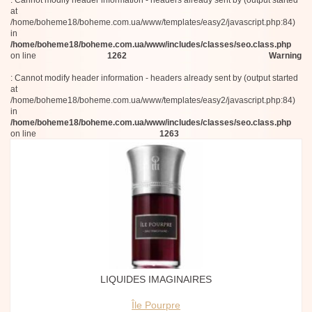
: Cannot modify header information - headers already sent by (output started
at
/home/boheme18/boheme.com.ua/www/templates/easy2/javascript.php:84)
in
/home/boheme18/boheme.com.ua/www/includes/classes/seo.class.php
on line
1262
Warning
: Cannot modify header information - headers already sent by (output started
at
/home/boheme18/boheme.com.ua/www/templates/easy2/javascript.php:84)
in
/home/boheme18/boheme.com.ua/www/includes/classes/seo.class.php
on line
1263
LIQUIDES IMAGINAIRES
Île Pourpre