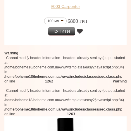
Trudon
50 мл
Parfums Ciro
#003 Carpenter
100 мл
Massimo Dutti
Panouge
120 мл (Тестер)
6800
100 мл
ГРН
Chopard
30 мл
FO'AH
50 мл (Тестер)
КУПИТИ
D.S. & Durga
50 мл
Soul Couture
100 мл
Jacadi
100 мл
Les Eaux Primordiales
Warning
75 мл (edp)
Hermetica
: Cannot modify header information - headers already sent by (output started
Essential Parfums
50 мл
at
Shay & Blue London
30 мл
/home/boheme18/boheme.com.ua/www/templates/easy2/javascript.php:84)
Valmont
in
8x15 мл
Louis Vuitton
/home/boheme18/boheme.com.ua/www/includes/classes/seo.class.php
75 мл
Aesop
on line
1262
Warning
75 мл
Parfums Berdoues
100 мл
: Cannot modify header information - headers already sent by (output started
Molinard
at
100 мл
Blood Concept
/home/boheme18/boheme.com.ua/www/templates/easy2/javascript.php:84)
Aerin Lauder
50 мл
in
Floraiku
100 мл (Тестер)
/home/boheme18/boheme.com.ua/www/includes/classes/seo.class.php
L'Arc
on line
1263
100 мл
The Harmonist
100 мл (Тестер)
The Woods Collection
50 мл
Thomas Kosmala