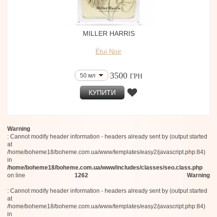
Donna Karan
Notes de Bas de Paje
Jillian Switzerland
MILLER HARRIS
Naso Di Raza
Marylise Mirabelli
Étui Noir
Anatole Lebreton
Lophiel
Frassai
3500
50 мл
ГРН
L’Art Vévien
Bergamoss
КУПИТИ
House of Noya
Ybry Paris
INSENF
iPiccirilli
Warning
Solferino Paris
: Cannot modify header information - headers already sent by (output started
Mutis Nueva Granada
at
Les Heures
/home/boheme18/boheme.com.ua/www/templates/easy2/javascript.php:84)
Mayhap
in
Hellenist
/home/boheme18/boheme.com.ua/www/includes/classes/seo.class.php
on line
1262
Warning
: Cannot modify header information - headers already sent by (output started
at
/home/boheme18/boheme.com.ua/www/templates/easy2/javascript.php:84)
in