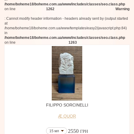
/home/boheme18/boheme.com.ua/www/includes/classes/seo.class.php
Caeleste Parfums
on line
1262
Warning
Adar
GRAHAM & POTT
: Cannot modify header information - headers already sent by (output started
D:SOL MMXVI
at
A.N. OTHER
/home/boheme18/boheme.com.ua/www/templates/easy2/javascript.php:84)
Olibanum
in
Florian Ponntier
/home/boheme18/boheme.com.ua/www/includes/classes/seo.class.php
on line
1263
Liberty LBTY
Rubeus
SIAM 1928
NEH
Sikelia
Jean Paul Gaultier
Dr. Vranjes Firenze
Maison Violet
Brioni
Glossier
Balenciaga
Kismet Olfactive
FILIPPO SORCINELLI
Inspiration Olfactive
TOBBA
Æ QUOR
Roberto Cavalli
TSU LANGE YOR
2550
Mezel
15 мл
ГРН