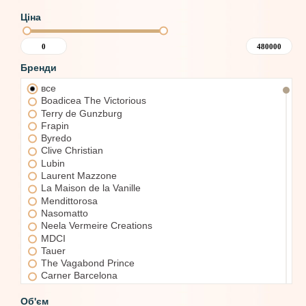
Ціна
Бренди
все
Boadicea The Victorious
Terry de Gunzburg
Frapin
Byredo
Clive Christian
Lubin
Laurent Mazzone
La Maison de la Vanille
Mendittorosa
Nasomatto
Neela Vermeire Creations
MDCI
Tauer
The Vagabond Prince
Carner Barcelona
XerJoff
Bois 1920
Об'єм