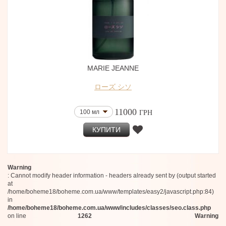
Giardini Di Toscana
12 мл
Gallagher Fragrances
28 мл
Criminal Elements
20 шт
Lorga Parfums
48 мл
LilaNur Parfums
Maison Douze
3 x 8,5 мл
Veronique Gabai
50 мл (Refill) Тестер
Pantomime
MARIE JEANNE
2x15 мл
Gleam
30 мл + 30 мл + 30 мл
Anthologie by Lucien Ferrero
ローズ シソ
45 мл
Nayassia
100 мл (Eau de Parfum)
Antinomie
11000
100 мл
ГРН
115 мл
Brunello Cucinelli
Franck Muller
КУПИТИ
Franck Olivier
Ojar
Memoirs Of A Perfume Collector
Nest
Warning
Blancheide
: Cannot modify header information - headers already sent by (output started
Perris Portofino
at
Adjiumi
/home/boheme18/boheme.com.ua/www/templates/easy2/javascript.php:84)
Mes Bisous
in
Rito
/home/boheme18/boheme.com.ua/www/includes/classes/seo.class.php
Gio L'Arôme
on line
1262
Warning
Pigmentarium