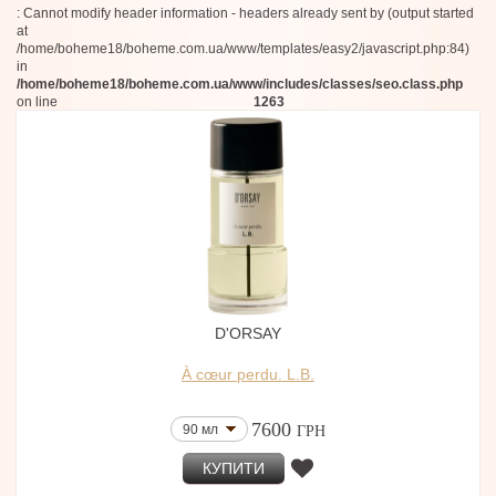
: Cannot modify header information - headers already sent by (output started
Epico
at
Adi Ale Van
/home/boheme18/boheme.com.ua/www/templates/easy2/javascript.php:84)
Valentino
in
Moschino
/home/boheme18/boheme.com.ua/www/includes/classes/seo.class.php
D'OTTO
on line
1263
Eau De Moe
Choix
Mémoires D'amour
Clean
Musicology
L'Objet
Fornasetti
Scents of Wood
Henrik Vibskov
Atelier Charisma
Narcotica
D'ORSAY
Mystikum
Carlotha Ray
À cœur perdu. L.B.
Adamo Parfum
Tayshaba
Nectar Olfactif
7600
90 мл
ГРН
Toskovat
Alex+
КУПИТИ
Superz.