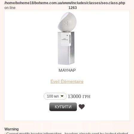
/home/boheme18/boheme.com.ua/www/includes/classes/seo.class.php
on line
1263
MAYHAP
Éveil Élémentaire
13000
100 мл
ГРН
КУПИТИ
Warning