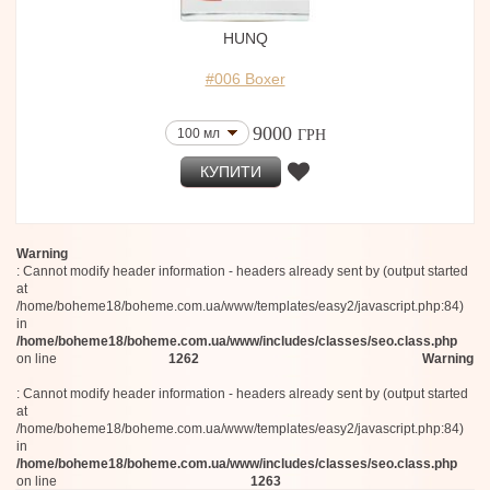
Ulrich Lang
40 мл
Zoologist Perfumes
250 мл
HUNQ
La Perla
50 мл
Byron Parfums
#006 Boxer
40 мл
D'Orsay
50 мл
Electimuss
Fugazzi
30 мл
9000
100 мл
ГРН
Sus-Skind
50 мл (edt)
Aemium
100 мл (Тестер)
КУПИТИ
Jean-Michel Duriez
88 мл
Memoize London
120 мл (Тестер)
Contradictions in ILK
30 мл
Calaj
Warning
90 мл + 90 мл
Coreterno
: Cannot modify header information - headers already sent by (output started
Sarah Baker Perfumes
30 мл
at
Renier Perfumes
/home/boheme18/boheme.com.ua/www/templates/easy2/javascript.php:84)
75 мл
Ponsa
in
100 мл + 15 мл
/home/boheme18/boheme.com.ua/www/includes/classes/seo.class.php
Omanluxury
10 шт
on line
1262
Warning
Kerosene
30 мл
J.F.Schwarzlose Berlin
: Cannot modify header information - headers already sent by (output started
3x20 мл
Daniel Josier
at
20 мл
History in Drops
/home/boheme18/boheme.com.ua/www/templates/easy2/javascript.php:84)
Giovanna Antonelli
70 мл (Тестер)
in
Fort & Manle
/home/boheme18/boheme.com.ua/www/includes/classes/seo.class.php
30 мл
on line
1263
Der Duft