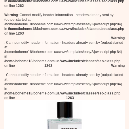
Ego Facto
70 мл
in
/home/boheme18/boheme.com.ua/www/includes/classes/seo.class.php
Nicolai Parfumeur Createur
on line
1262
100 мл (Тестер)
Linari
100 мл (Тестер)
Warning
: Cannot modify header information - headers already sent by
Gritti
100 мл (Тестер)
(output started at
Eight & Bob
/home/boheme18/boheme.com.ua/www/templates/easy2/javascript.php:84)
100 мл
Masque
in
/home/boheme18/boheme.com.ua/www/includes/classes/seo.class.php
50 мл
Chabaud Maison de Parfum
on line
1263
100 мл
Uer Mi
Warning
Agonist
: Cannot modify header information - headers already sent by (output started
100 мл
at
Alexandre.J
100 мл
/home/boheme18/boheme.com.ua/www/templates/easy2/javascript.php:84)
Zarkoperfume
50 мл
in
Aedes de Venustas
100 мл (Тестер)
/home/boheme18/boheme.com.ua/www/includes/classes/seo.class.php
Maison Gabriella Chieffo
on line
1262
Warning
50 мл
Memo
100 мл
Evody Parfums
: Cannot modify header information - headers already sent by (output started
100 мл
Hayari Parfums
at
/home/boheme18/boheme.com.ua/www/templates/easy2/javascript.php:84)
Ex Nihilo
7,5 мл
in
Mona di Orio
100 мл
/home/boheme18/boheme.com.ua/www/includes/classes/seo.class.php
Initio Parfums Prives
50 мл
on line
1263
Orto Parisi
120 мл
L'Artisan Parfumeur
125 мл
Brecourt
50 мл
Jardins d’Ecrivains
50 мл
Panama 1924
Pantheon Roma
50 мл