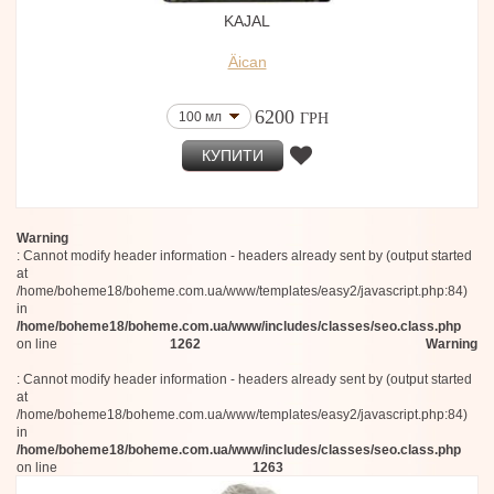
Rabanne
KAJAL
Mad et Len
Fabrizio Tagliacarne
Äican
Omnia Profumi
Raïs
6200
100 мл
Botanicae
ГРН
Bottega Veneta
КУПИТИ
Grace de Monaco
Kingdom Scotland
Montblanc
Charlotte Tilbury
Warning
Marelle Perfumes
: Cannot modify header information - headers already sent by (output started
Oligarque
at
Aphorismes by Dominique Ropion
/home/boheme18/boheme.com.ua/www/templates/easy2/javascript.php:84)
Fendi
in
Lattafa
/home/boheme18/boheme.com.ua/www/includes/classes/seo.class.php
House of Fanatics
on line
1262
Warning
Chambre52
: Cannot modify header information - headers already sent by (output started
BLNDRGRPHY
at
Pro Fragrantia
/home/boheme18/boheme.com.ua/www/templates/easy2/javascript.php:84)
NEYDO
in
The Nose Behind
/home/boheme18/boheme.com.ua/www/includes/classes/seo.class.php
Michela Mezzetti Parfums
on line
1263
MOH