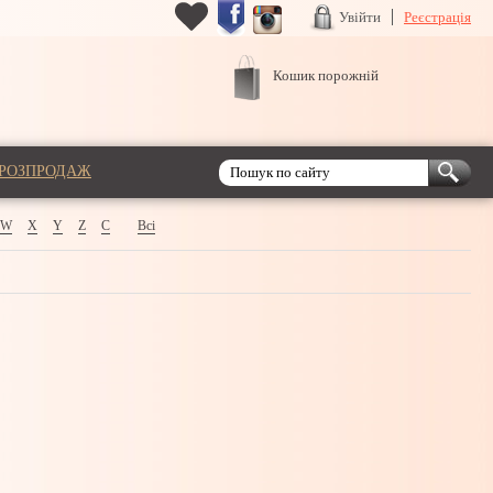
Увійти
Реєстрація
Кошик порожній
РОЗПРОДАЖ
W
X
Y
Z
С
Всі