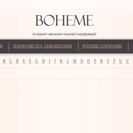
інтернет-магазин нішевої парфумерії
Я
ПАРФУМИ ПІД ЗАМОВЛЕННЯ
РОЗПИВ ПАРФУМІВ
B
C
D
E
F
G
H
I
J
K
L
M
N
O
P
R
S
T
U
V