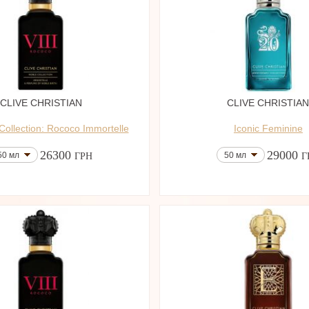
CLIVE CHRISTIAN
CLIVE CHRISTIA
 Collection: Rococo Immortelle
Iconic Feminine
26300
29000
50 мл
50 мл
ГРН
Г