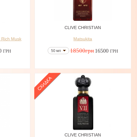
N
CLIVE CHRISTIAN
h Rich Musk
Matsukita
18500
грн
0
16500
50 мл
ГРН
ГРН
N
CLIVE CHRISTIAN