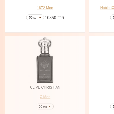
1872 Men
Noble XX
10350
50 мл
ГРН
CLIVE CHRISTIAN
C Men
50 мл