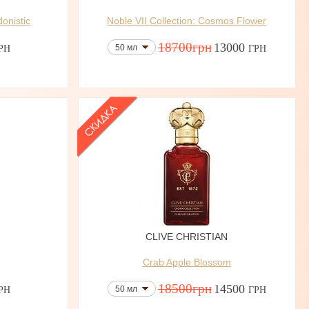
onistic
Noble VII Collection: Cosmos Flower
18700
грн
13000
50 мл
РН
ГРН
N
CLIVE CHRISTIAN
Crab Apple Blossom
18500
грн
14500
50 мл
РН
ГРН