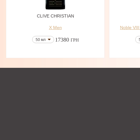
CLIVE CHRISTIAN
X Men
Noble VII
17380
50 мл
ГРН