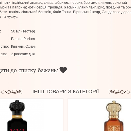
і ноти: індійський ананас, слива, абрикос, персик, бергамот, лимон, зелений
мон та паприка; ноти серця: троянда, жасмин, іланг-іланг, ірис, гвоздика та ор
бази: ваніль, сіамський бензоїн, боби Тонка, Віргінський кедр, Сандалове дерев
 та мускус.
:
50 мл (Тестер)
Eau de Parfum
ство:
Квіткові, Східні
вка:
2 робочих дня
ати до списку бажань:
ІНШІ ТОВАРИ З КАТЕГОРІЇ