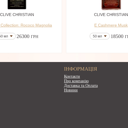
CLIVE CHRISTIAN
CLIVE CHRISTIA
I Collection: Rococo Magnolia
E Cashmere Musk
26300
18500
50 мл
50 мл
ГРН
Г
ІНФОРМАЦІЯ
Контакти
Про компанію
Доставка та Оплата
Новини