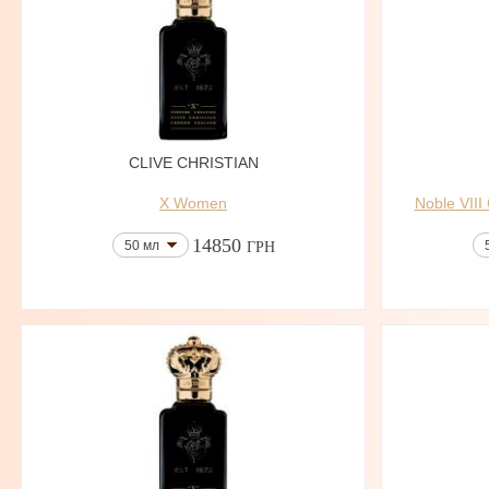
CLIVE CHRISTIAN
X Women
Noble VIII
14850
50 мл
ГРН