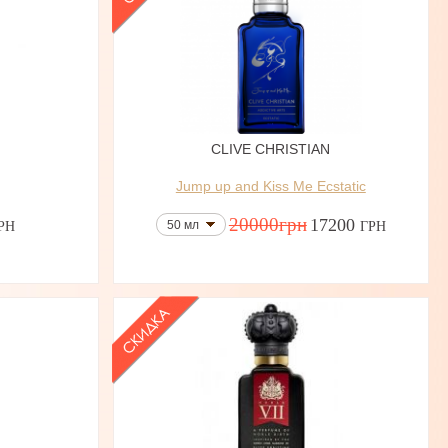
N
CLIVE CHRISTIAN
Jump up and Kiss Me Ecstatic
20000
грн
17200
50 мл
РН
ГРН