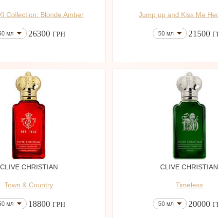
I Collection: Blonde Amber
Jump up and Kiss Me Hed
26300
21500
50 мл
50 мл
ГРН
Г
CLIVE CHRISTIAN
CLIVE CHRISTIA
Town & Country
Timeless
18800
20000
50 мл
50 мл
ГРН
Г