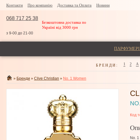
Контакти
Про компанію
Доставка та Оплата
Новини
068 717 25 38
Безкоштовна доставка по
Україні від 3000 грн
з 9-00 до 21-00
ПАРФУМЕРІ
1
2
A
БРЕНДИ:
»
Бренди
»
Clive Christian
»
No. 1 Women
CL
NO
Код т
Оп
No. 1