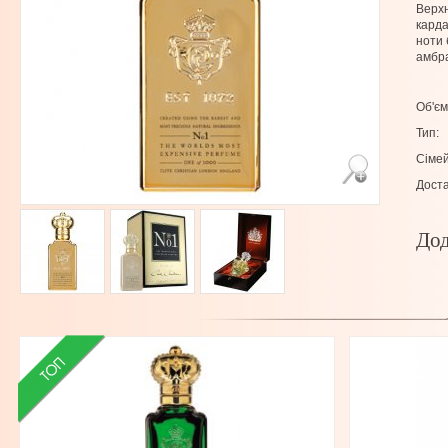
Верхн
карда
ноти 
амбра
Об'єм
Тип:
Сімей
Доста
Дод