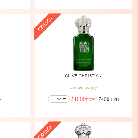
N
CLIVE CHRISTIAN
Contemporary
24000
грн
17400
50 мл
РН
ГРН