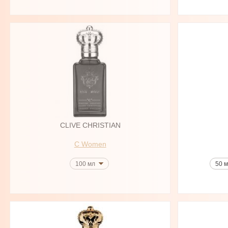
CLIVE CHRISTIAN
C Women
100 мл
50 м