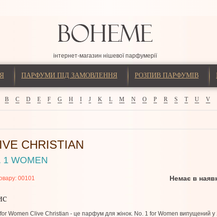
інтернет-магазин нішевої парфумерії
Я
ПАРФУМИ ПІД ЗАМОВЛЕННЯ
РОЗПИВ ПАРФУМІВ
B
C
D
E
F
G
H
I
J
K
L
M
N
O
P
R
S
T
U
V
IVE CHRISTIAN
. 1 WOMEN
Немає в наяв
овару:
00101
ис
 for Women Clive Christian - це парфум для жінок. No. 1 for Women випущений у