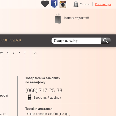
Увійти
Реєстрація
Кошик порожній
РОЗПРОДАЖ
W
X
Y
Z
С
Всі
Товар можна замовити
по телефону:
(068) 717-25-38
ності
Зворотний дзвінок
Терміни доставки
- Якщо товар в Україні (1-3 дні)
 2001.