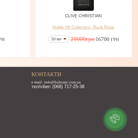
N
CLIVE CHRISTIAN
Noble VII Collection: Rock Rose
20000
грн
16700
50 мл
РН
ГРН
КОНТАКТИ
e-mail: info@boheme.com.ua
тел/viber: (068) 717-25-38