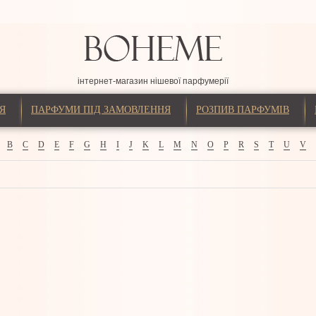
інтернет-магазин нішевої парфумерії
Я
ПАРФУМИ ПІД ЗАМОВЛЕННЯ
РОЗПИВ ПАРФУМІВ
B
C
D
E
F
G
H
I
J
K
L
M
N
O
P
R
S
T
U
V