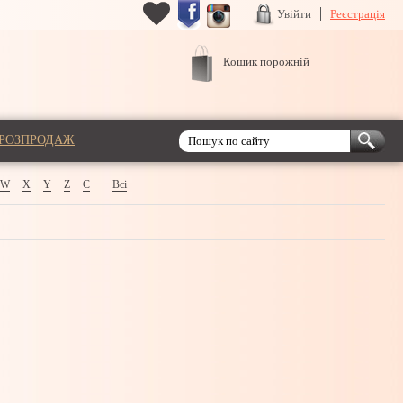
Увійти
Реєстрація
Кошик порожній
РОЗПРОДАЖ
W
X
Y
Z
С
Всі