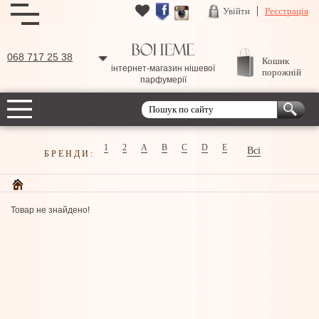
Увійти
Реєстрація
068 717 25 38
Кошик
інтернет-магазин нішевої
порожній
парфумерії
1
2
A
B
C
D
E
Всі
БРЕНДИ:
Товар не знайдено!