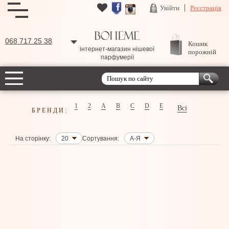
Увійти
Реєстрація
068 717 25 38
Кошик
інтернет-магазин нішевої
порожній
парфумерії
1
2
A
B
C
D
E
Всі
БРЕНДИ:
На сторінку:
20
Сортування:
А-Я