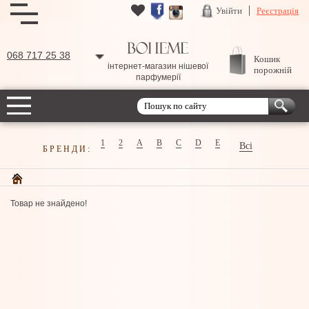
Увійти
Реєстрація
068 717 25 38
Кошик
інтернет-магазин нішевої
порожній
парфумерії
1
2
A
B
C
D
E
Всі
БРЕНДИ:
Товар не знайдено!