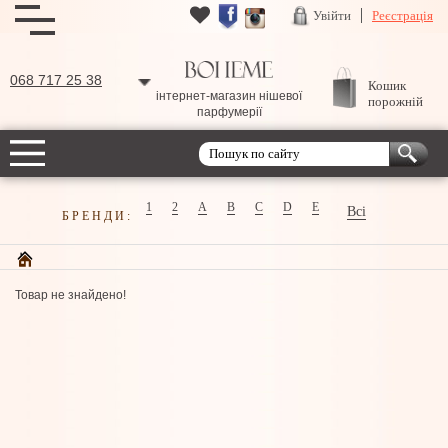
Увійти
Реєстрація
068 717 25 38
Кошик
інтернет-магазин нішевої
порожній
парфумерії
1
2
A
B
C
D
E
Всі
БРЕНДИ:
Товар не знайдено!