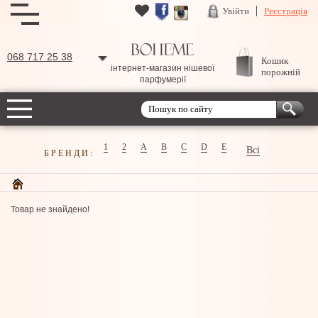
Увійти
Реєстрація
068 717 25 38
Кошик
інтернет-магазин нішевої
порожній
парфумерії
1
2
A
B
C
D
E
Всі
БРЕНДИ:
Товар не знайдено!