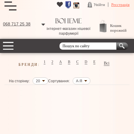
Увійти
Реєстрація
068 717 25 38
Кошик
інтернет-магазин нішевої
порожній
парфумерії
1
2
A
B
C
D
E
Всі
БРЕНДИ:
На сторінку:
20
Сортування:
А-Я