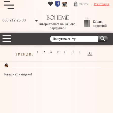
Увійти
Реєстрація
068 717 25 38
Кошик
інтернет-магазин нішевої
порожній
парфумерії
1
2
A
B
C
D
E
Всі
БРЕНДИ:
Товар не знайдено!