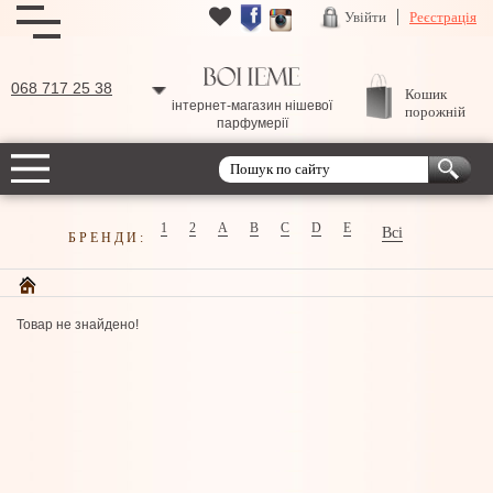
Увійти
Реєстрація
068 717 25 38
Кошик
інтернет-магазин нішевої
порожній
парфумерії
1
2
A
B
C
D
E
Всі
БРЕНДИ:
Товар не знайдено!