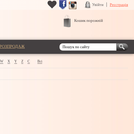
Увійти
Реєстрація
Кошик порожній
РОЗПРОДАЖ
W
X
Y
Z
С
Всі