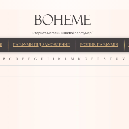
інтернет-магазин нішевої парфумерії
Я
ПАРФУМИ ПІД ЗАМОВЛЕННЯ
РОЗПИВ ПАРФУМІВ
B
C
D
E
F
G
H
I
J
K
L
M
N
O
P
R
S
T
U
V