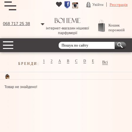
Увійти
Реєстрація
068 717 25 38
Кошик
інтернет-магазин нішевої
порожній
парфумерії
1
2
A
B
C
D
E
Всі
БРЕНДИ:
Товар не знайдено!