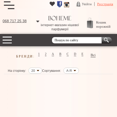
Увійти
Реєстрація
068 717 25 38
Кошик
інтернет-магазин нішевої
порожній
парфумерії
1
2
A
B
C
D
E
Всі
БРЕНДИ:
На сторінку:
20
Сортування:
А-Я