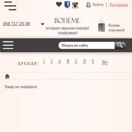
Увійти
Реєстрація
068 717 25 38
Кошик
інтернет-магазин нішевої
порожній
парфумерії
1
2
A
B
C
D
E
Всі
БРЕНДИ:
Товар не знайдено!