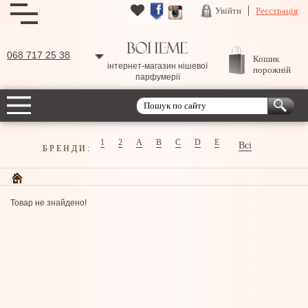
Увійти
Реєстрація
068 717 25 38
Кошик
інтернет-магазин нішевої
порожній
парфумерії
1
2
A
B
C
D
E
Всі
БРЕНДИ:
Товар не знайдено!