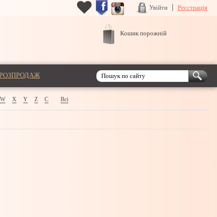
Увійти
Реєстрація
Кошик порожній
РОЗПРОДАЖ
W
X
Y
Z
С
Всі