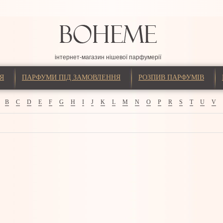
інтернет-магазин нішевої парфумерії
Я
ПАРФУМИ ПІД ЗАМОВЛЕННЯ
РОЗПИВ ПАРФУМІВ
B
C
D
E
F
G
H
I
J
K
L
M
N
O
P
R
S
T
U
V