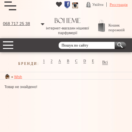
Увійти
Реєстрація
068 717 25 38
Кошик
інтернет-магазин нішевої
порожній
парфумерії
1
2
A
B
C
D
E
Всі
БРЕНДИ:
»
Wish
Товар не знайдено!