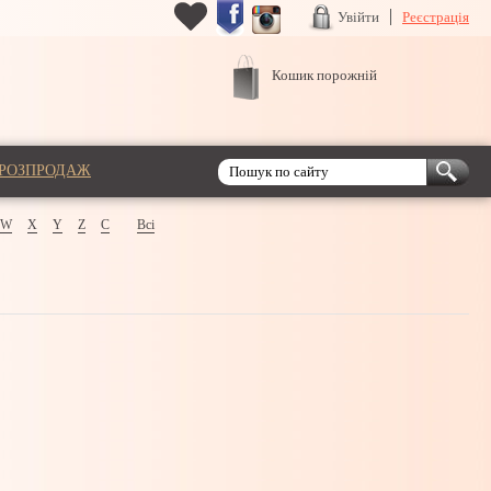
Увійти
Реєстрація
Кошик порожній
РОЗПРОДАЖ
W
X
Y
Z
С
Всі