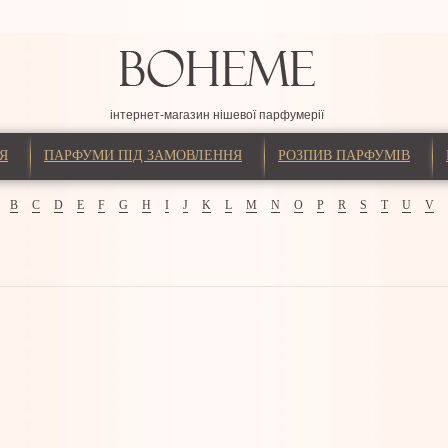
інтернет-магазин нішевої парфумерії
Я
ПАРФУМИ ПІД ЗАМОВЛЕННЯ
РОЗПИВ ПАРФУМІВ
B
C
D
E
F
G
H
I
J
K
L
M
N
O
P
R
S
T
U
V