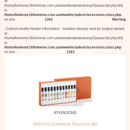
at
/home/boheme18/boheme.com.ua/www/templates/easy2/javascript.php:84)
in
/home/boheme18/boheme.com.ua/www/includes/classes/seo.class.php
on line
1262
Warning
: Cannot modify header information - headers already sent by (output started
at
/home/boheme18/boheme.com.ua/www/templates/easy2/javascript.php:84)
in
/home/boheme18/boheme.com.ua/www/includes/classes/seo.class.php
on line
1263
ATKINSONS
Atkinsons Fragrance Discovery Set