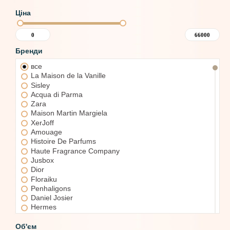
Ціна
Бренди
все
La Maison de la Vanille
Sisley
Acqua di Parma
Zara
Maison Martin Margiela
XerJoff
Amouage
Histoire De Parfums
Haute Fragrance Company
Jusbox
Dior
Floraiku
Penhaligons
Daniel Josier
Hermes
Giorgio Armani
Guerlain
Об'єм