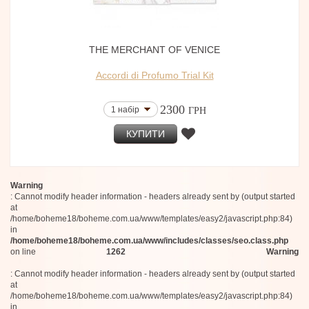
THE MERCHANT OF VENICE
Accordi di Profumo Trial Kit
2300
1 набір
ГРН
КУПИТИ
Warning
: Cannot modify header information - headers already sent by (output started
at
/home/boheme18/boheme.com.ua/www/templates/easy2/javascript.php:84)
in
/home/boheme18/boheme.com.ua/www/includes/classes/seo.class.php
on line
1262
Warning
: Cannot modify header information - headers already sent by (output started
at
/home/boheme18/boheme.com.ua/www/templates/easy2/javascript.php:84)
in