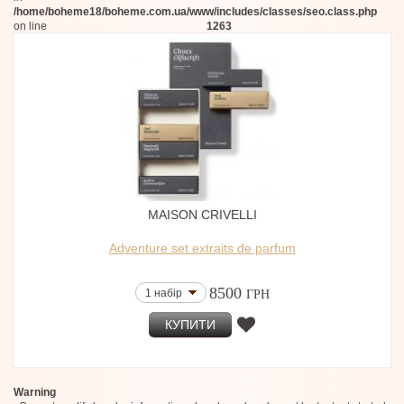
/home/boheme18/boheme.com.ua/www/includes/classes/seo.class.php
on line
1263
MAISON CRIVELLI
Adventure set extraits de parfum
8500
1 набір
ГРН
КУПИТИ
Warning