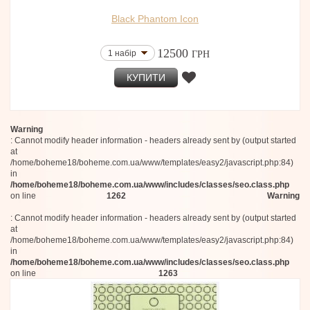
Black Phantom Icon
12500
1 набір
ГРН
КУПИТИ
Warning
: Cannot modify header information - headers already sent by (output started
at
/home/boheme18/boheme.com.ua/www/templates/easy2/javascript.php:84)
in
/home/boheme18/boheme.com.ua/www/includes/classes/seo.class.php
on line
1262
Warning
: Cannot modify header information - headers already sent by (output started
at
/home/boheme18/boheme.com.ua/www/templates/easy2/javascript.php:84)
in
/home/boheme18/boheme.com.ua/www/includes/classes/seo.class.php
on line
1263