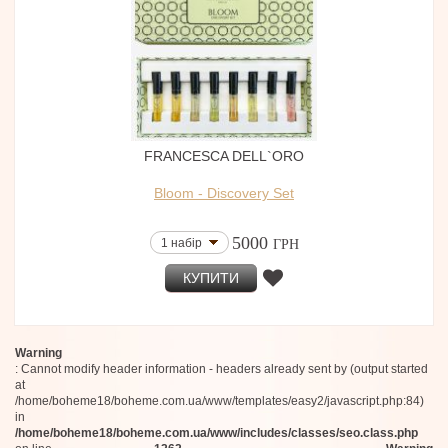
FRANCESCA DELL`ORO
Bloom - Discovery Set
5000
1 набір
ГРН
КУПИТИ
Warning
: Cannot modify header information - headers already sent by (output started
at
/home/boheme18/boheme.com.ua/www/templates/easy2/javascript.php:84)
in
/home/boheme18/boheme.com.ua/www/includes/classes/seo.class.php