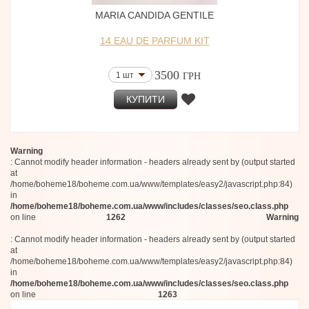
MARIA CANDIDA GENTILE
14 EAU DE PARFUM KIT
3500
1 шт
ГРН
КУПИТИ
Warning
: Cannot modify header information - headers already sent by (output started
at
/home/boheme18/boheme.com.ua/www/templates/easy2/javascript.php:84)
in
/home/boheme18/boheme.com.ua/www/includes/classes/seo.class.php
on line
1262
Warning
: Cannot modify header information - headers already sent by (output started
at
/home/boheme18/boheme.com.ua/www/templates/easy2/javascript.php:84)
in
/home/boheme18/boheme.com.ua/www/includes/classes/seo.class.php
on line
1263