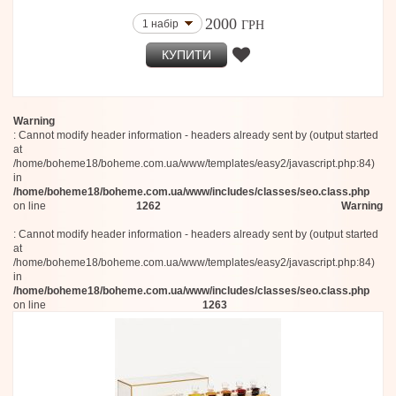
2000
1 набір
ГРН
КУПИТИ
Warning
: Cannot modify header information - headers already sent by (output started
at
/home/boheme18/boheme.com.ua/www/templates/easy2/javascript.php:84)
in
/home/boheme18/boheme.com.ua/www/includes/classes/seo.class.php
on line
1262
Warning
: Cannot modify header information - headers already sent by (output started
at
/home/boheme18/boheme.com.ua/www/templates/easy2/javascript.php:84)
in
/home/boheme18/boheme.com.ua/www/includes/classes/seo.class.php
on line
1263