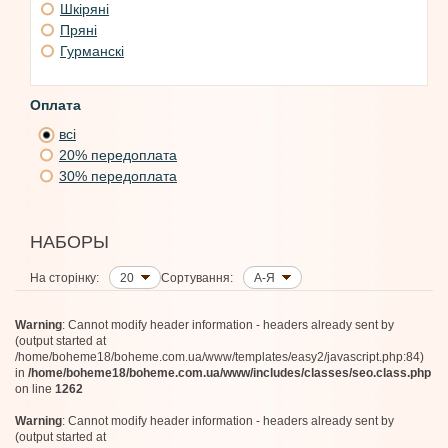
Шкіряні
Mind Games
Meo Fusciuni
Пряні
Gucci
Гурманскі
Paradis des Sens
Atkinsons
Bibbi
Оплата
всі
Bogue Profumo
20% передоплата
Neandertal
Escentric Molecules
30% передоплата
Loewe
Balenciaga
RAER Scents
НАБОРЫ
HOC
Premiere Peau
На сторінку:
20
Сортування:
А-Я
Atelier Materi
Infiniment Coty Paris
BDK Parfums
Warning
: Cannot modify header information - headers already sent by
Pantomime
(output started at
/home/boheme18/boheme.com.ua/www/templates/easy2/javascript.php:84)
Jean Paul Gaultier
in
/home/boheme18/boheme.com.ua/www/includes/classes/seo.class.php
on line
1262
Warning
: Cannot modify header information - headers already sent by
(output started at