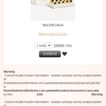
BALENCIAGA
Balenciaga Les Dix
20000
1 набір
ГРН
КУПИТИ
Warning
: Cannot modify header information - headers already sent by (output started
at
/home/boheme18/boheme.com.ua/www/templates/easy2/javascript.php:84)
in
/home/boheme18/boheme.com.ua/www/includes/classes/seo.class.php
on line
1262
Warning
: Cannot modify header information - headers already sent by (output started
at