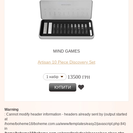
MIND GAMES
Artisan 10 Piece Discovery Set
13500
1 набір
ГРН
КУПИТИ
Warning
: Cannot modify header information - headers already sent by (output started
at
/home/boheme18/boheme.com.ua/www/templates/easy2/javascript.php:84)
in