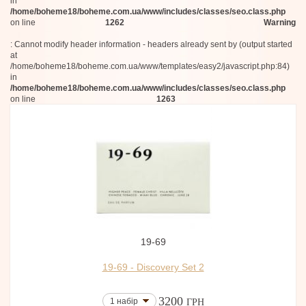
in
/home/boheme18/boheme.com.ua/www/includes/classes/seo.class.php
on line
1262
Warning
: Cannot modify header information - headers already sent by (output started
at
/home/boheme18/boheme.com.ua/www/templates/easy2/javascript.php:84)
in
/home/boheme18/boheme.com.ua/www/includes/classes/seo.class.php
on line
1263
19-69
19-69 - Discovery Set 2
3200
1 набір
ГРН