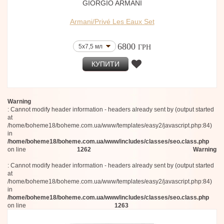
GIORGIO ARMANI
Armani/Privé Les Eaux Set
6800
5x7,5 мл
ГРН
КУПИТИ
Warning
: Cannot modify header information - headers already sent by (output started
at
/home/boheme18/boheme.com.ua/www/templates/easy2/javascript.php:84)
in
/home/boheme18/boheme.com.ua/www/includes/classes/seo.class.php
on line
1262
Warning
: Cannot modify header information - headers already sent by (output started
at
/home/boheme18/boheme.com.ua/www/templates/easy2/javascript.php:84)
in
/home/boheme18/boheme.com.ua/www/includes/classes/seo.class.php
on line
1263