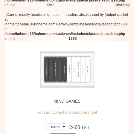
/home/boheme18/boheme.com.ua/www/includes/classes/seo.class.php
on line
1262
Warning
: Cannot modify header information - headers already sent by (output started
at
/home/boheme18/boheme.com.ua/www/templates/easy2/javascript.php:84)
in
/home/boheme18/boheme.com.ua/www/includes/classes/seo.class.php
on line
1263
MIND GAMES
Artisan Collection Discovery Set
2400
1 набір
ГРН