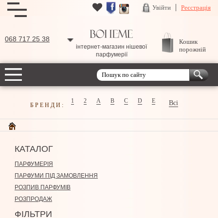
Увійти
Реєстрація
068 717 25 38
Кошик
інтернет-магазин нішевої
порожній
парфумерії
1
2
A
B
C
D
E
Всі
БРЕНДИ:
КАТАЛОГ
ПАРФУМЕРІЯ
ПАРФУМИ ПІД ЗАМОВЛЕННЯ
РОЗПИВ ПАРФУМІВ
РОЗПРОДАЖ
ФІЛЬТРИ