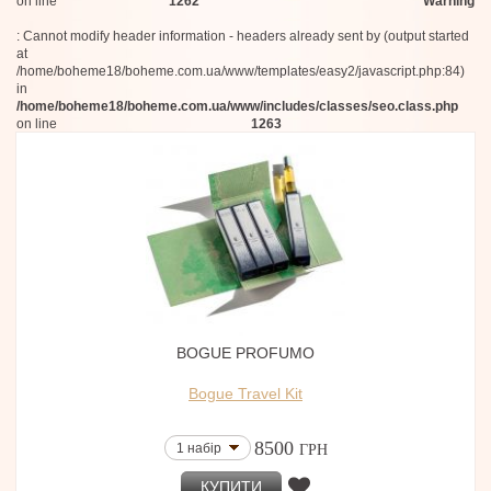
on line
1262
Warning
: Cannot modify header information - headers already sent by (output started
at
/home/boheme18/boheme.com.ua/www/templates/easy2/javascript.php:84)
in
/home/boheme18/boheme.com.ua/www/includes/classes/seo.class.php
on line
1263
BOGUE PROFUMO
Bogue Travel Kit
8500
1 набір
ГРН
КУПИТИ