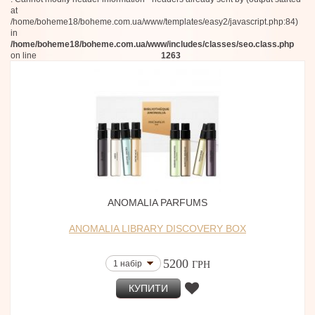
at
/home/boheme18/boheme.com.ua/www/templates/easy2/javascript.php:84)
in
/home/boheme18/boheme.com.ua/www/includes/classes/seo.class.php
on line
1263
ANOMALIA PARFUMS
ANOMALIA LIBRARY DISCOVERY BOX
5200
1 набір
ГРН
КУПИТИ