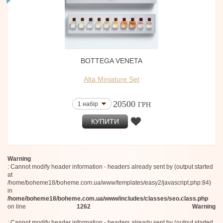
BOTTEGA VENETA
Alta Miniature Set
20500
1 набір
ГРН
КУПИТИ
Warning
: Cannot modify header information - headers already sent by (output started
at
/home/boheme18/boheme.com.ua/www/templates/easy2/javascript.php:84)
in
/home/boheme18/boheme.com.ua/www/includes/classes/seo.class.php
on line
1262
Warning
: Cannot modify header information - headers already sent by (output started