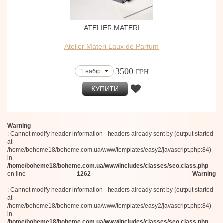
ATELIER MATERI
Atelier Materi Eaux de Parfum
3500
1 набір
ГРН
КУПИТИ
Warning
: Cannot modify header information - headers already sent by (output started
at
/home/boheme18/boheme.com.ua/www/templates/easy2/javascript.php:84)
in
/home/boheme18/boheme.com.ua/www/includes/classes/seo.class.php
on line
1262
Warning
: Cannot modify header information - headers already sent by (output started
at
/home/boheme18/boheme.com.ua/www/templates/easy2/javascript.php:84)
in
/home/boheme18/boheme.com.ua/www/includes/classes/seo.class.php