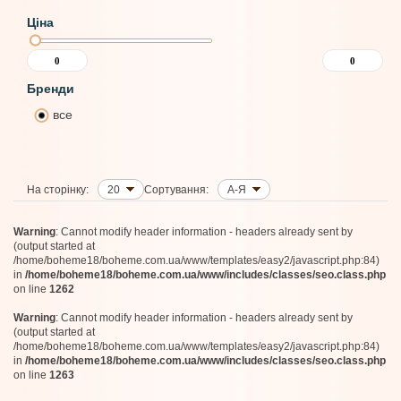
Ціна
Бренди
все
На сторінку:
20
Сортування:
А-Я
Warning
: Cannot modify header information - headers already sent by
(output started at
/home/boheme18/boheme.com.ua/www/templates/easy2/javascript.php:84)
in
/home/boheme18/boheme.com.ua/www/includes/classes/seo.class.php
on line
1262
Warning
: Cannot modify header information - headers already sent by
(output started at
/home/boheme18/boheme.com.ua/www/templates/easy2/javascript.php:84)
in
/home/boheme18/boheme.com.ua/www/includes/classes/seo.class.php
on line
1263