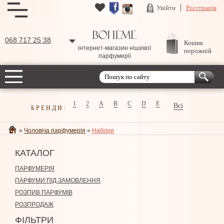
Увійти
Реєстрація
068 717 25 38
Кошик
інтернет-магазин нішевої
порожній
парфумерії
1
2
A
B
C
D
E
Всі
БРЕНДИ:
»
Чоловіча парфумерія
»
Набори
КАТАЛОГ
ПАРФУМЕРІЯ
ПАРФУМИ ПІД ЗАМОВЛЕННЯ
РОЗПИВ ПАРФУМІВ
РОЗПРОДАЖ
ФІЛЬТРИ