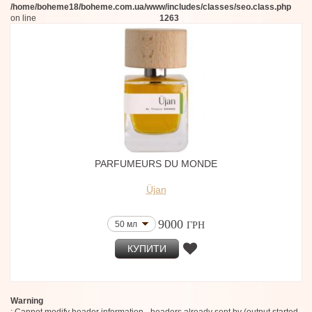
/home/boheme18/boheme.com.ua/www/includes/classes/seo.class.php
on line
1263
PARFUMEURS DU MONDE
Üjan
9000
50 мл
ГРН
КУПИТИ
Warning