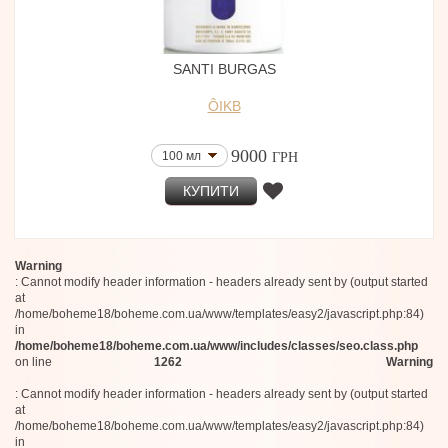
Frassai
L’Art Vévien
Bergamoss
SANTI BURGAS
House of Noya
Jean Paul Gaultier
ÔIKB
Ybry Paris
INSENF
iPiccirilli
9000
100 мл
ГРН
Solferino Paris
Mutis Nueva Granada
КУПИТИ
Les Heures
Mayhap
Hellenist
Warning
: Cannot modify header information - headers already sent by (output started
at
/home/boheme18/boheme.com.ua/www/templates/easy2/javascript.php:84)
in
/home/boheme18/boheme.com.ua/www/includes/classes/seo.class.php
on line
1262
Warning
: Cannot modify header information - headers already sent by (output started
at
/home/boheme18/boheme.com.ua/www/templates/easy2/javascript.php:84)
in