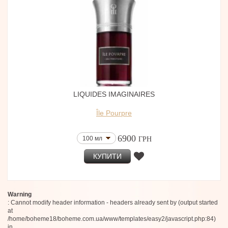
Woha Parfums
Hormone Paris
Atelier Rayna
Bleu Nour
Extra virgo
FOMOWA Paris
Marlou
Prin
Spiritica
Moro Dabron
LIQUIDES IMAGINAIRES
Ode Ona
L'Entropiste
Île Pourpre
Gourmet
Voskanian Parfums
Boris Bidjan Saberi
6900
100 мл
ГРН
The Gate Fragrances Paris
Victoria Beckham
КУПИТИ
100 Bon
Taber
Cave Essential
Caeleste Parfums
Warning
Adar
: Cannot modify header information - headers already sent by (output started
GRAHAM & POTT
at
D:SOL MMXVI
/home/boheme18/boheme.com.ua/www/templates/easy2/javascript.php:84)
A.N. OTHER
in