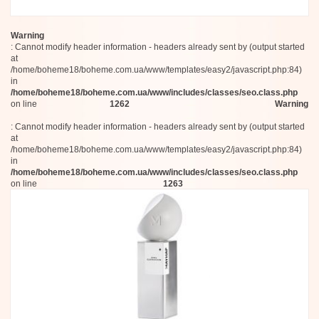
Les Soeurs de Noe
Ajmal
Lancome
Warning
Annindriya
: Cannot modify header information - headers already sent by (output started
Ciatu - Soul of Sicily
at
Jijide
/home/boheme18/boheme.com.ua/www/templates/easy2/javascript.php:84)
in
Acqua di Portofino
/home/boheme18/boheme.com.ua/www/includes/classes/seo.class.php
AntiQua Firenze
on line
1262
Warning
Cristian Cavagna
Perroy
: Cannot modify header information - headers already sent by (output started
DiVina Terra
at
Hysqia
/home/boheme18/boheme.com.ua/www/templates/easy2/javascript.php:84)
Hemcael
in
/home/boheme18/boheme.com.ua/www/includes/classes/seo.class.php
FreeShape Milano
on line
1263
nBitor
Dries Van Noten
Monolab
Maie Piou
EDIT(h)
Estée Lauder
Balmain
Racyne
Mind Games
Rabanne
Mad et Len