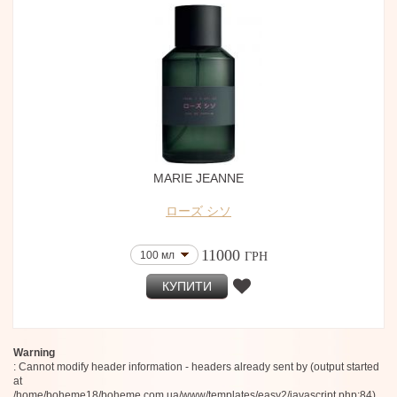
7,5 мл (Parfum)
Marie Jeanne
30 мл
Arquiste
200 мл (Eau de Toilette)
Moth and Rabbit Perfumes
75 мл
De Gabor
88 мл
Bogue Profumo
Papillon Artisan Perfumes
30 мл
Somens
30 мл
Drops Barcelona
30 мл
Atelier Oblique
30 мл
AER Scents
15 мл (Parfum)
Atelier Vesper
MARIE JEANNE
30 мл
Frama
Regime des Fleurs
50 мл
ローズ シソ
Suigeneris
100 мл + 15 мл
Comporta Perfumes
10 шт
11000
YVRA 1958
100 мл
ГРН
30 мл
Freddie Albrighton
3x20 мл
КУПИТИ
Pana Dora
70 мл (Тестер)
Salle Privée
30 мл
Len Fragrances
Rania J
150 мл (Тестер)
Corps Volatils
Warning
5x7,5 мл
: Cannot modify header information - headers already sent by (output started
Meo Fusciuni
10 мл (отливант)
at
AWF
5 мл
/home/boheme18/boheme.com.ua/www/templates/easy2/javascript.php:84)