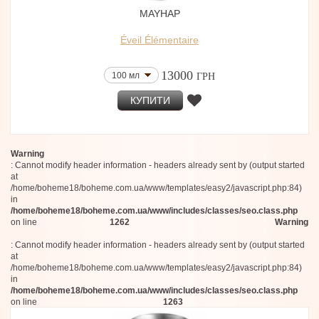
Fabrizio Tagliacarne
MAYHAP
Omnia Profumi
Valentino
Éveil Élémentaire
Raïs
Botanicae
13000
100 мл
Bottega Veneta
ГРН
Grace de Monaco
КУПИТИ
Kingdom Scotland
Charlotte Tilbury
Marelle Perfumes
Oligarque
Warning
Aphorismes by Dominique Ropion
: Cannot modify header information - headers already sent by (output started
Fendi
at
Lattafa
/home/boheme18/boheme.com.ua/www/templates/easy2/javascript.php:84)
House of Fanatics
in
Chambre52
/home/boheme18/boheme.com.ua/www/includes/classes/seo.class.php
BLNDRGRPHY
on line
1262
Warning
Pro Fragrantia
: Cannot modify header information - headers already sent by (output started
NEYDO
at
The Nose Behind
/home/boheme18/boheme.com.ua/www/templates/easy2/javascript.php:84)
Michela Mezzetti Parfums
in
MOH
/home/boheme18/boheme.com.ua/www/includes/classes/seo.class.php
House of Brandt
on line
1263
Bruno Perrucci