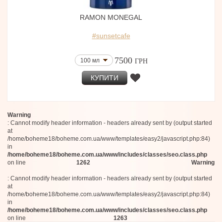
Byron Parfums
80 мл (edp)
D'Orsay
100 мл
RAMON MONEGAL
Electimuss
100 мл (Тестер)
Fugazzi
#sunsetcafe
100 мл
Aemium
30 мл
Jean-Michel Duriez
Memoize London
50 мл
7500
100 мл
ГРН
Contradictions in ILK
100 мл (Тестер)
Calaj
50 мл
КУПИТИ
Coreterno
100 г
Sarah Baker Perfumes
180 мл
Renier Perfumes
30 мл
Ponsa
Warning
20 мл
Omanluxury
: Cannot modify header information - headers already sent by (output started
Kerosene
50 мл
at
J.F.Schwarzlose Berlin
/home/boheme18/boheme.com.ua/www/templates/easy2/javascript.php:84)
5x8 мл
Daniel Josier
in
90 мл
/home/boheme18/boheme.com.ua/www/includes/classes/seo.class.php
History in Drops
65 мл
on line
1262
Warning
Giovanna Antonelli
250 мл
Fort & Manle
: Cannot modify header information - headers already sent by (output started
40 мл
Der Duft
at
50 мл
Heretic Parfums
/home/boheme18/boheme.com.ua/www/templates/easy2/javascript.php:84)
Ormaie
40 мл
in
Papillon Rouge
/home/boheme18/boheme.com.ua/www/includes/classes/seo.class.php
50 мл
on line
1263
Timothy Han