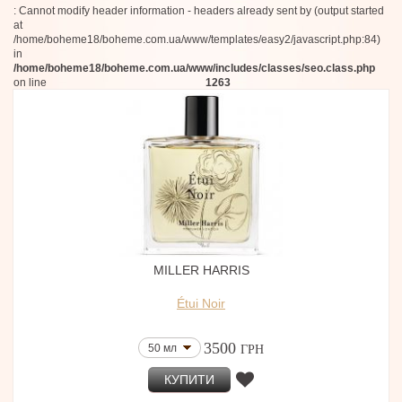
115 мл
: Cannot modify header information - headers already sent by (output started
Eau De Moe
at
Choix
/home/boheme18/boheme.com.ua/www/templates/easy2/javascript.php:84)
Mémoires D'amour
in
Clean
/home/boheme18/boheme.com.ua/www/includes/classes/seo.class.php
Musicology
on line
1263
L'Objet
Fornasetti
Scents of Wood
Henrik Vibskov
Atelier Charisma
Narcotica
Mystikum
Carlotha Ray
Adamo Parfum
Tayshaba
Nectar Olfactif
MILLER HARRIS
Toskovat
Alex+
Étui Noir
Superz.
Sasva
Adscenture
3500
50 мл
ГРН
EAU.MG
Pictor Parfum
КУПИТИ
Jean Charles Brosseau