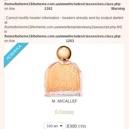
/home/boheme18/boheme.com.ua/www/includes/classes/seo.class.php
Olibanum
on line
1262
Warning
Florian Ponntier
Liberty LBTY
: Cannot modify header information - headers already sent by (output started
Rubeus
at
SIAM 1928
/home/boheme18/boheme.com.ua/www/templates/easy2/javascript.php:84)
NEH
in
Sikelia
/home/boheme18/boheme.com.ua/www/includes/classes/seo.class.php
on line
1263
Dr. Vranjes Firenze
Maison Violet
Loewe
Brioni
Glossier
Balenciaga
Kismet Olfactive
Inspiration Olfactive
TOBBA
Roberto Cavalli
TSU LANGE YOR
Mezel
M. MICALLEF
AVAU
Villa Erbatium
Ô Féminin
RAER Scents
Andreea Rada
8300
Fluez
100 мл
ГРН