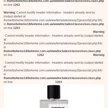
Chabaud Maison de Parfum
75 мл
in
/home/boheme18/boheme.com.ua/www/includes/classes/seo.class.php
Uer Mi
on line
1262
100 мл (Тестер)
Agonist
100 мл
Warning
: Cannot modify header information - headers already sent by
Alexandre.J
100 мл (Тестер)
(output started at
Zarkoperfume
/home/boheme18/boheme.com.ua/www/templates/easy2/javascript.php:84)
70 мл
Roos & Roos / Dear Rose
in
/home/boheme18/boheme.com.ua/www/includes/classes/seo.class.php
100 мл
Maison Gabriella Chieffo
on line
1263
100 мл (Тестер)
Memo
Warning
Evody Parfums
: Cannot modify header information - headers already sent by (output started
100 мл
at
La Martina
100 мл
/home/boheme18/boheme.com.ua/www/templates/easy2/javascript.php:84)
David Jourquin
100 мл
in
Ex Nihilo
100 мл
/home/boheme18/boheme.com.ua/www/includes/classes/seo.class.php
Parfums de Marly
on line
1262
Warning
50 мл
Initio Parfums Prives
100 мл (Тестер)
Dorin
: Cannot modify header information - headers already sent by (output started
50 мл
Orto Parisi
at
/home/boheme18/boheme.com.ua/www/templates/easy2/javascript.php:84)
L'Artisan Parfumeur
100 мл
in
Sisley
7,5 мл
/home/boheme18/boheme.com.ua/www/includes/classes/seo.class.php
Jardins d’Ecrivains
100 мл
on line
1263
Pantheon Roma
150 мл
The Merchant of Venice
100 мл
Nejma
50 мл
Herve Gambs Paris
50 мл
Aerin Lauder
Ormonde Jayne
120 мл