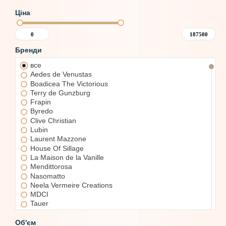
Ціна
Бренди
все
Aedes de Venustas
Boadicea The Victorious
Terry de Gunzburg
Frapin
Byredo
Clive Christian
Lubin
Laurent Mazzone
House Of Sillage
La Maison de la Vanille
Mendittorosa
Nasomatto
Neela Vermeire Creations
MDCI
Tauer
The Vagabond Prince
Carner Barcelona
Об'єм