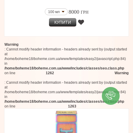
8000
100 мл
ГРН
КУПИТИ
Warning
: Cannot modify header information - headers already sent by (output started
at
/home/boheme18/boheme.com.ua/www/templates/easy2/javascript.php:84)
in
/home/boheme18/boheme.com.ua/www/includes/classes/seo.class.php
on line
1262
Warning
: Cannot modify header information - headers already sent by (output started
at
/home/boheme18/boheme.com.ua/www/templates/easy2/javascript.php:84)
in
/home/boheme18/boheme.com.ua/www/includes/classes/seo.class.php
on line
1263