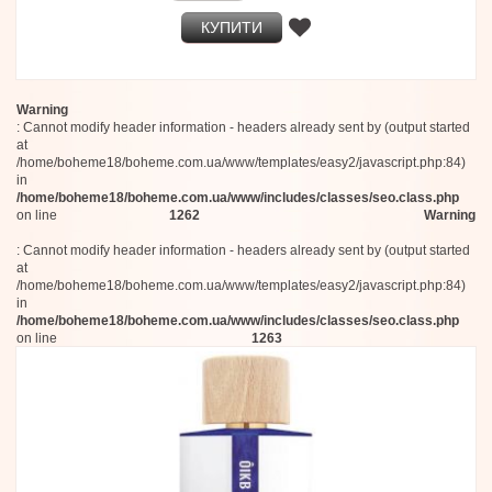
Hope Istanbul
КУПИТИ
Studio Pneuma
Alûstre
Maybach
Fascent
Eredi Zucca
Warning
: Cannot modify header information - headers already sent by (output started
Aman
at
Aqualis
/home/boheme18/boheme.com.ua/www/templates/easy2/javascript.php:84)
Aroma Studium
in
HOC
/home/boheme18/boheme.com.ua/www/includes/classes/seo.class.php
Premiere Peau
on line
1262
Warning
d'Annam
Theodoros Kalotinis
: Cannot modify header information - headers already sent by (output started
at
Ephemeral Dyadic
/home/boheme18/boheme.com.ua/www/templates/easy2/javascript.php:84)
Infiniment Coty Paris
in
Graff
/home/boheme18/boheme.com.ua/www/includes/classes/seo.class.php
Ermenegildo Zegna
on line
1263
Maqueda
Voyager
Notes de Bas de Paje
Jillian Switzerland
Naso Di Raza
Marylise Mirabelli
Anatole Lebreton
Lophiel