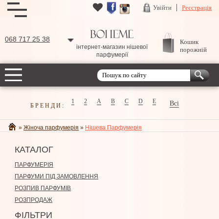
Увійти
Реєстрація
068 717 25 38
Кошик
інтернет-магазин нішевої
порожній
парфумерії
1
2
A
B
C
D
E
Всі
БРЕНДИ:
»
Жіноча парфумерія
»
Нішева Парфумерія
КАТАЛОГ
ПАРФУМЕРІЯ
ПАРФУМИ ПІД ЗАМОВЛЕННЯ
РОЗПИВ ПАРФУМІВ
РОЗПРОДАЖ
ФІЛЬТРИ