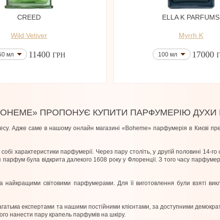
CREED
ELLA K PARFUMS
Wild Vetiver
Myrrh K
11400
17000
50 мл
100 мл
ГРН
BOHEME» ПРОПОНУЄ КУПИТИ ПАРФУМЕРІЮ ДУХИ
су. Адже саме в нашому онлайн магазині «Boheme» парфумерія в Києві пред
собі характеристики парфумерії. Через пару століть, у другій половині 14-го с
ня парфум була відкрита далекого 1608 року у Флоренції. З того часу парфумер
ена найкращими світовими парфумерами. Для її виготовлення були взяті ви
 багатьма експертами та нашими постійними клієнтами, за доступними демокр
ього нанести пару крапель парфумів на шкіру.