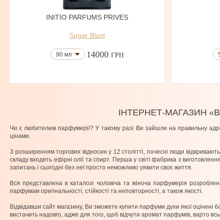
INITIO PARFUMS PRIVES
Sugar Blast
14000
90 мл
ГРН
ІНТЕРНЕТ-МАГАЗИН «
Чи є любителем парфумерії? У такому разі Ви зайшли на правильну адре
цінами.
З розширенням торгових відносин у 12 столітті, почесні люди відкривають 
складу входять ефірні олії та спирт. Перша у світі фабрика з виготовлен
запитань і сьогодні без неї просто неможливо уявити своє життя.
Вся представлена ​​в каталозі чоловіча та жіноча парфумерія розробл
парфумам оригінальності, стійкості та неповторності, а також якості.
Відвідавши сайт магазину, Ви зможете купити парфуми духи якої оцінені
вистачить надовго, адже для того, щоб відчути аромат парфумів, варто вс