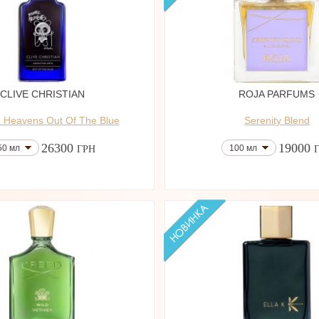
CLIVE CHRISTIAN
ROJA PARFUMS
 Heavens Out Of The Blue
Serenity Blend
26300
19000
50 мл
100 мл
ГРН