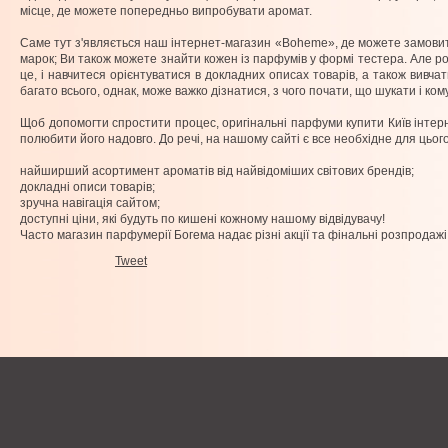
місце, де можете попередньо випробувати аромат.
Саме тут з'являється наш інтернет-магазин «Boheme», де можете замовити 
марок; Ви також можете знайти кожен із парфумів у формі тестера. Але ро
це, і навчитеся орієнтуватися в докладних описах товарів, а також вив
багато всього, однак, може важко дізнатися, з чого почати, що шукати і ком
Щоб допомогти спростити процес, оригінальні парфуми купити Київ інтер
полюбити його надовго. До речі, на нашому сайті є все необхідне для цього
найширший асортимент ароматів від найвідоміших світових брендів;
докладні описи товарів;
зручна навігація сайтом;
доступні ціни, які будуть по кишені кожному нашому відвідувачу!
Часто магазин парфумерії Богема надає різні акції та фінальні розпродаж
Tweet