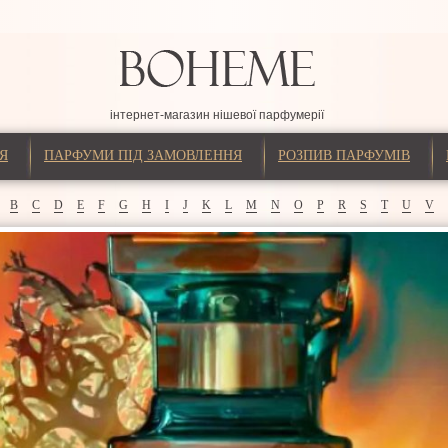
інтернет-магазин нішевої парфумерії
Я
ПАРФУМИ ПІД ЗАМОВЛЕННЯ
РОЗПИВ ПАРФУМІВ
B
C
D
E
F
G
H
I
J
K
L
M
N
O
P
R
S
T
U
V