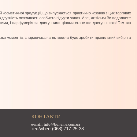
й косметичної продукції, що випускається практично кожною з цих торгових
дсутність можливості особисто відчути запах. Але, як тільки Ви подолаєте
жними, і парфумерія за доступними цінами стане ще доступнішою! Там так
зки моментів, спираючись на які можна буде зробити правильний вибір та
КОНТАКТИ
e-mail: info@boheme.com.ua
тел/viber: (068) 717-25-38