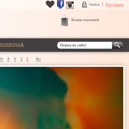
Увійти
Реєстрація
Кошик порожній
РОЗПРОДАЖ
W
X
Y
Z
С
Всі