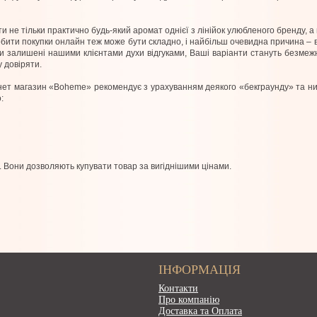
не тільки практично будь-який аромат однієї з лінійок улюбленого бренду, а 
бити покупки онлайн теж може бути складно, і найбільш очевидна причина – ві
чати залишені нашими клієнтами духи відгуками, Ваші варіанти стануть безме
у довіряти.
нет магазин «Boheme» рекомендує з урахуванням деякого «бекграунду» та ни
:
і. Вони дозволяють купувати товар за вигіднішими цінами.
ІНФОРМАЦІЯ
Контакти
Про компанію
Доставка та Оплата