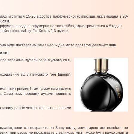
ладі міститься 15-20 відсотків парфумерної композиції, яка змішана з 90-
бсязі.
рфумерна вода парфумерна не така стійка, адже тримається 4-5 годин.
йчастіше влітку. Її стійкість 2-3 години.
вона буде доставлена Вам в необхідне місто протягом декількох днів.
иєві
бре зарекомендували себе в усьому світі,
оходження від латинського "per fumum",
номанітних рослин і тим самим намагалися
азі. Саме тому першими духами прийнято
в такому разі їх можна вирішити з нашими
ендацію, коли він потрапить на Вашу шкіру, може, зрештою, повністю не
евих, при цьому не проживаєте у великому місті, може бути важко знайти