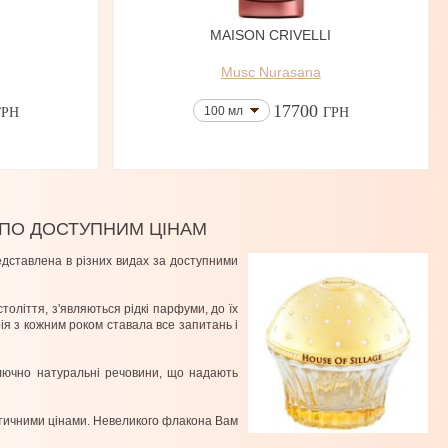
MAISON CRIVELLI
Musc Nurasana
17700
100 мл
ГРН
ГРН
 ПО ДОСТУПНИМ ЦІНАМ
ставлена ​​в різних видах за доступними
толіття, з'являються рідкі парфуми, до їх
ія з кожним роком ставала все запитань і
ключно натуральні речовини, що надають
атичними цінами. Невеликого флакона Вам