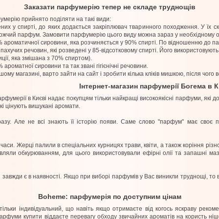
Заказати парфумерію тепер не складе труднощів
умерію прийнято поділяти на такі види:
них у спирті, до яких додається закріплювач тваринного походження. У їх ск
рожчий парфум. Замовити парфумерію цього виду можна зараз у необхідному о
 ароматичної сировини, яка розчиняється у 90% спирті. По відношенню до па
ахучих речовин, які розведені у 85-відсотковому спирті. Його використовують на
ії, яка змішана з 70% спиртом).
 ароматної сировини та так звані гігієнічні речовини.
му магазині, варто зайти на сайт і зробити кілька кліків мишкою, після чого 
Інтернет-магазин парфумерії Богема в К
рфумерії в Києві надає покупцям тільки найкращі високоякісні парфуми, які до
які цінують вишукані аромати.
зу. Але не всі знають її історію появи. Саме слово "парфум" має своє п
часи. Жерці палили в спеціальних курницях трави, квіти, а також коріння різ
авляли обкурюванням, для цього використовували ефірні олії та запашні м
завжди є в наявності. Якщо при виборі парфумів у Вас виникли труднощі, то 
Boheme: парфумерія по доступним цінам
тільки індивідуальний, що навіть якщо отримаєте від когось яскраву реком
парфуми купити віддаєте перевагу обходу звичайних ароматів на користь ніш