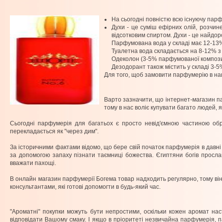
На сьогодні повністю всю існуючу парф
Духи - це суміш ефірних олій, розчине
відсотковим спиртом. Духи - це найдо
Парфумована вода у складі має 12-13%
Туалетна вода складається на 8-12% з п
Одеколон (3-5% парфумованої композиц
Дезодорант також містить у складі 3-5%
Для того, щоб замовити парфумерію в нашо
Варто зазначити, що інтернет-магазин па
тому в нас воліє купувати багато людей, 
Сьогодні парфумерія для багатьох є просто невід'ємною частиною обра
перекладається як "через дим".
За історичними фактами відомо, що бере свій початок парфумерія в давні 
за допомогою запаху пізнати таємниці божества. Єгиптяни богів просл
вважати пахощі.
В онлайн магазин парфумерії Богема товар надходить регулярно, тому він 
консультантами, які готові допомогти в будь-який час.
"Ароматні" покупки можуть бути непростими, оскільки кожен аромат нас
відповідати Вашому смаку. І якщо в пріоритеті незвичайна парфумерія, 