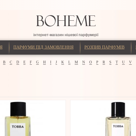
інтернет-магазин нішевої парфумерії
Я
ПАРФУМИ ПІД ЗАМОВЛЕННЯ
РОЗПИВ ПАРФУМІВ
B
C
D
E
F
G
H
I
J
K
L
M
N
O
P
R
S
T
U
V