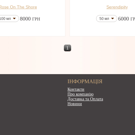
Rose On The Shore
Serendipity
8000
6000
100 мл
50 мл
ГРН
Г
1
ІНФОРМАЦІЯ
Контакти
Про компанію
Доставка та Оплата
Новини