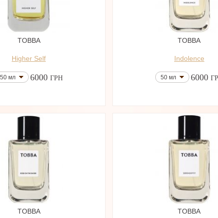
TOBBA
TOBBA
Higher Self
Indolence
6000
6000
50 мл
50 мл
ГРН
Г
TOBBA
TOBBA