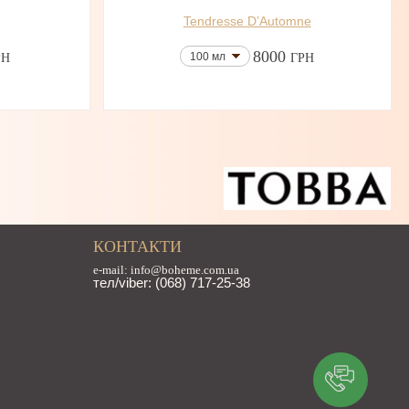
Tendresse D’Automne
8000
100 мл
РН
ГРН
КОНТАКТИ
e-mail: info@boheme.com.ua
тел/viber: (068) 717-25-38