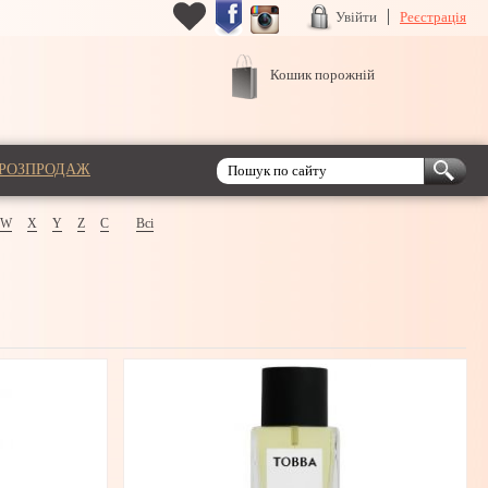
Увійти
Реєстрація
Кошик порожній
РОЗПРОДАЖ
W
X
Y
Z
С
Всі