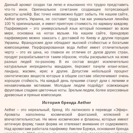
Данный аромат создан так легко и изысканно что трудно представить
что-то иное. Оригинальное сочетание создающее потрясающей
красоты шлейф. Вас точно невозможно будет забыть. Не нашем сайте,
Aether купить Украина, не составит труда так как уникальная линейка
100 % оригинальная, и имеет приятную стоимость по карману каждому.
Парфюмерия – это универсальный язык который понимают во всем
мире, основана на нотах музыки. На нашем сайте, брендовую
парфюмерию можно заказать с доставкой по Киеву и другим городам
Украины. Французские духи обладают высокой стойкостью и богатыми
композициями. Перфорированная вода Aether имеет отличительную
черту – это их цена, но главное их отличие от духов других стран,
продукт разрабатывается таким образом, чтобы раскрываться на коже
разных людей по-разному. В их состав входят исключительно
натуральные ингредиенты мандарин, бергамот пачули иланг-иланг,
ландыш, жасмин, ирис и другие. Допустим небольшой процент
синтетических веществ которые в общем составе обеспечивают очень
хорошую стойкость. На каждый день лучшими станут духи с легкими и
ненавязчивыми мотивами. Молодым людям подойдут освежающие
фруктовые сладкие цветочные ноты. Зрелым людям, более агрессивные
древесные и пряные композиции.
История бренда Aether
Aether – это нереальный, бренд. Из латинского в переводе «Эфир».
Ароматы наполнены космической фантазией, иллюзией и
впечатлительностью. Не мене космические и флаконы, которые имеют
аптечную форму, такая форма не отвлекает внимание от содержимого.
Над ароматами работала парфюмер Амелии Буржуа, основания бренда