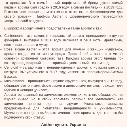
ти ароматах. Это самый новый парфюмерный бренд духов, самый
первый аромат был создан в 2016 году, а самый последний в 2019 году.
Высококачественные ароматы класса люкс, стали бестселлерами для
своего времени. Парфюм Aether с древнегреческого переводится
«верхний слой воздуха».
В широком ассортименте представлены такие ароматы как:
Carboneum – это химия, универсальный аромат, принадлежит к группе
фужерные, выпущен в 2016 году, включает в себя ноты: древесные,
цветочные, ананас и мускус.
Rose alcane Aether – этот аромат для мужчин и женщин «унисекс»,
аромат создан из атомов углерода. Простейший алкан – это метан
основной компонент бытового газа. Каждый аромат этого бренда по-
своему неординарный неповторимый и уникальный в своем роде.
Celluloid – загадочный и непринуждённый аромат с нотками цветов и
цитруса. Выпустили его в 2017 году, известным парфюмером Амелии
Буржуа.
Muskethanol – принадлежит к группе «фужерные», выпущен в 2016 году,
обладает цветочными, фруктовыми и древесными нотами, подходит для
мужчин и женщин (унисекс).
Аромат основанный на химических элементах, хоть его обладатель не
изучал химию, но в своих ароматах раскрыл все компоненты как
химические цепочки один за другим. Уникальные ароматы
предназначены для любителей неординарности и уникальности.
Мужчины и женщины выбирают именно такие ароматы для того что бы
подчеркнуть свой статус.
Aether купить Украина