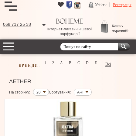
Увійти
Реєстрація
068 717 25 38
Кошик
інтернет-магазин нішевої
порожній
парфумерії
1
2
A
B
C
D
E
Всі
БРЕНДИ:
AETHER
На сторінку:
20
Сортування:
А-Я