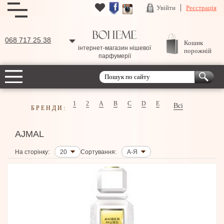
Увійти
Реєстрація
068 717 25 38
Кошик
інтернет-магазин нішевої
порожній
парфумерії
1
2
A
B
C
D
E
Всі
БРЕНДИ:
AJMAL
На сторінку:
20
Сортування:
А-Я