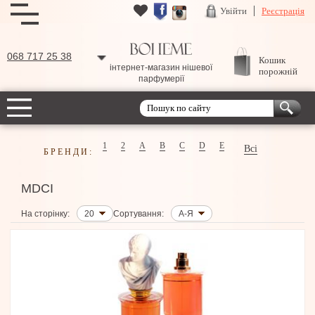
Увійти
Реєстрація
068 717 25 38
Кошик
інтернет-магазин нішевої
порожній
парфумерії
1
2
A
B
C
D
E
Всі
БРЕНДИ:
MDCI
На сторінку:
20
Сортування:
А-Я