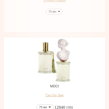
Chypre Palatin
75 мл
MDCI
Cio Cio San
12840
75 мл
ГРН