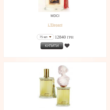
MDCI
L'Elegant
12840
75 мл
ГРН
КУПИТИ