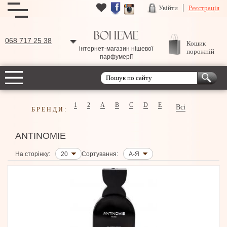
Увійти
Реєстрація
068 717 25 38
Кошик
інтернет-магазин нішевої
порожній
парфумерії
1
2
A
B
C
D
E
Всі
БРЕНДИ:
ANTINOMIE
На сторінку:
20
Сортування:
А-Я