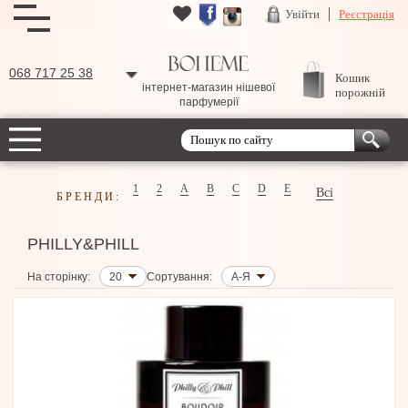
Увійти
Реєстрація
068 717 25 38
Кошик
інтернет-магазин нішевої
порожній
парфумерії
1
2
A
B
C
D
E
Всі
БРЕНДИ:
PHILLY&PHILL
На сторінку:
20
Сортування:
А-Я