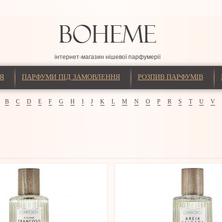
інтернет-магазин нішевої парфумерії
Я
ПАРФУМИ ПІД ЗАМОВЛЕННЯ
РОЗПИВ ПАРФУМІВ
B
C
D
E
F
G
H
I
J
K
L
M
N
O
P
R
S
T
U
V