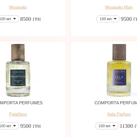
Mosquito
Mosquito Man
8500
9500
100 мл
100 мл
ГРН
Г
MPORTA PERFUMES
COMPORTA PERFU
Palafítico
Sela Parfum
9500
11300
100 мл
100 мл
ГРН