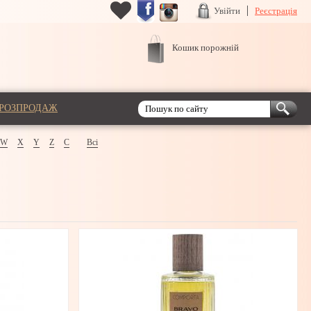
Увійти
Реєстрація
Кошик порожній
РОЗПРОДАЖ
W
X
Y
Z
С
Всі