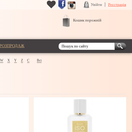
Увійти
Реєстрація
Кошик порожній
РОЗПРОДАЖ
W
X
Y
Z
С
Всі