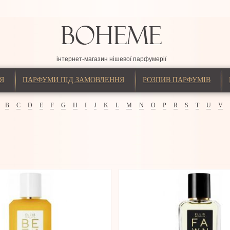
інтернет-магазин нішевої парфумерії
Я
ПАРФУМИ ПІД ЗАМОВЛЕННЯ
РОЗПИВ ПАРФУМІВ
B
C
D
E
F
G
H
I
J
K
L
M
N
O
P
R
S
T
U
V