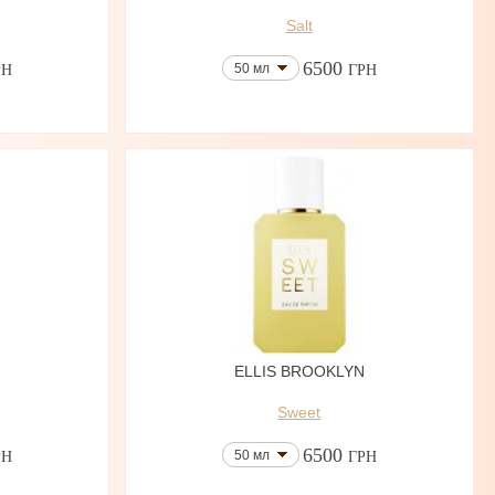
Salt
6500
50 мл
РН
ГРН
ELLIS BROOKLYN
Sweet
6500
50 мл
РН
ГРН