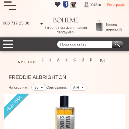
Увійти
Реєстрація
068 717 25 38
Кошик
інтернет-магазин нішевої
порожній
парфумерії
1
2
A
B
C
D
E
Всі
БРЕНДИ:
FREDDIE ALBRIGHTON
На сторінку:
20
Сортування:
А-Я