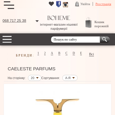
Увійти
Реєстрація
068 717 25 38
Кошик
інтернет-магазин нішевої
порожній
парфумерії
1
2
A
B
C
D
E
Всі
БРЕНДИ:
CAELESTE PARFUMS
На сторінку:
20
Сортування:
А-Я