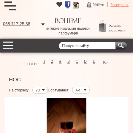
Увійти
Реєстрація
068 717 25 38
Кошик
інтернет-магазин нішевої
порожній
парфумерії
1
2
A
B
C
D
E
Всі
БРЕНДИ:
HOC
На сторінку:
20
Сортування:
А-Я