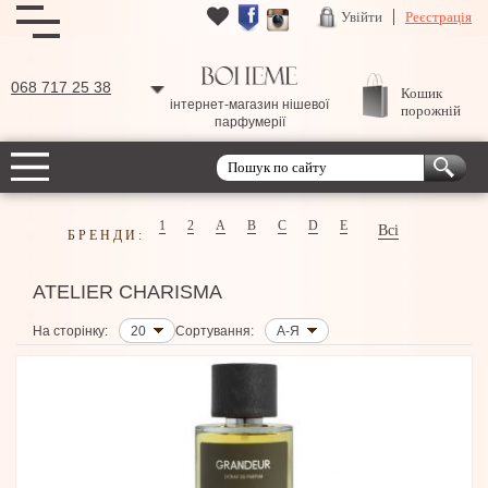
Увійти
Реєстрація
068 717 25 38
Кошик
інтернет-магазин нішевої
порожній
парфумерії
1
2
A
B
C
D
E
Всі
БРЕНДИ:
ATELIER CHARISMA
На сторінку:
20
Сортування:
А-Я