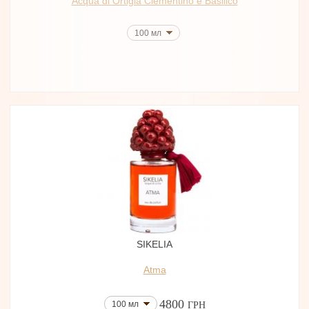
Acqua di Ortigia Clementino e Basilico
100 мл
SIKELIA
Atma
4800
100 мл
ГРН