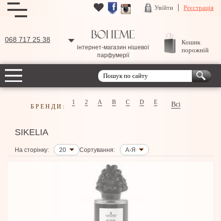
Увійти
Реєстрація
068 717 25 38
Кошик
інтернет-магазин нішевої
порожній
парфумерії
1
2
A
B
C
D
E
Всі
БРЕНДИ:
SIKELIA
На сторінку:
20
Сортування:
А-Я