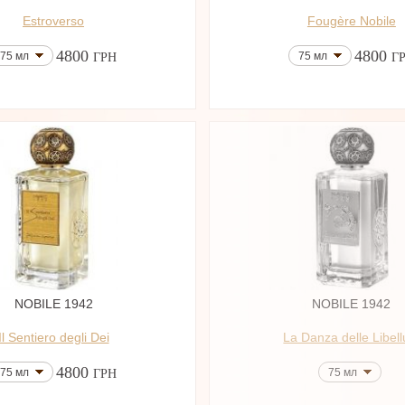
Estroverso
Fougère Nobile
4800
4800
75 мл
75 мл
ГРН
Г
NOBILE 1942
NOBILE 1942
Il Sentiero degli Dei
La Danza delle Libell
4800
75 мл
75 мл
ГРН