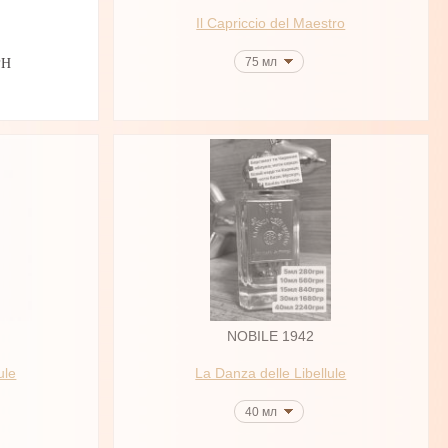
Il Capriccio del Maestro
75 мл
РН
NOBILE 1942
ule
La Danza delle Libellule
40 мл