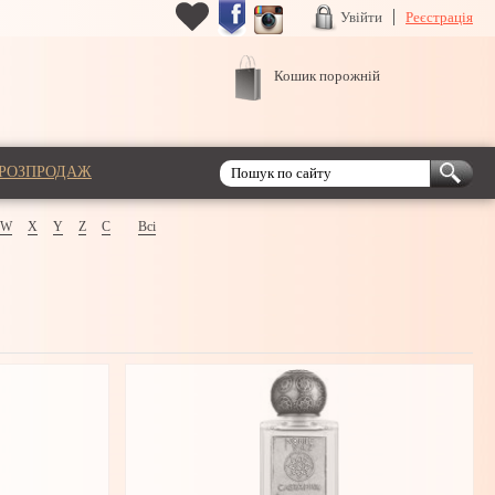
Увійти
Реєстрація
Кошик порожній
РОЗПРОДАЖ
W
X
Y
Z
С
Всі