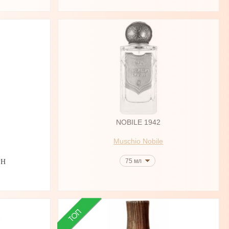
NOBILE 1942
Muschio Nobile
75 мл
РН