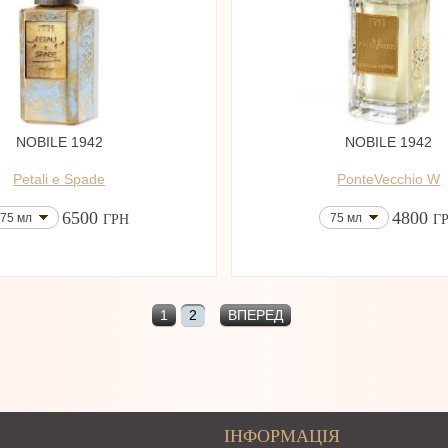
NOBILE 1942
NOBILE 1942
Petali e Spade
PonteVecchio W
6500
4800
75 мл
75 мл
ГРН
Г
1
2
ВПЕРЕД
ІНФОРМАЦІЯ