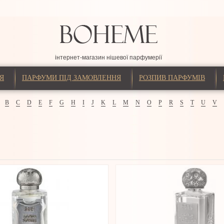
інтернет-магазин нішевої парфумерії
Я
ПАРФУМИ ПІД ЗАМОВЛЕННЯ
РОЗПИВ ПАРФУМІВ
B
C
D
E
F
G
H
I
J
K
L
M
N
O
P
R
S
T
U
V