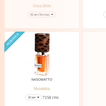
China White
30 мл (Тестер)
NASOMATTO
Micodelirio
7150
30 мл
ГРН