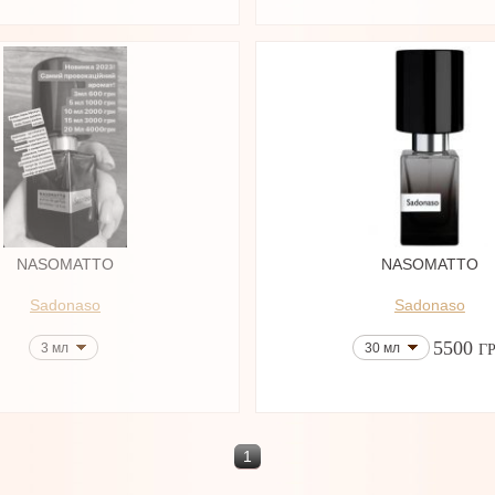
NASOMATTO
NASOMATTO
Sadonaso
Sadonaso
5500
3 мл
30 мл
Г
1