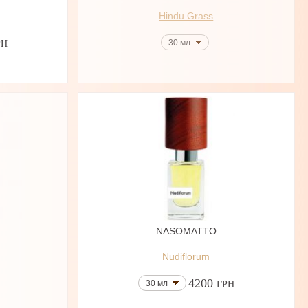
Hindu Grass
30 мл
РН
NASOMATTO
Nudiflorum
4200
30 мл
ГРН