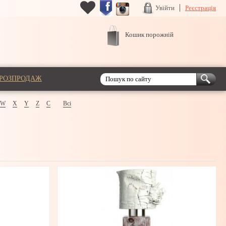
Увійти
Реєстрація
Кошик порожній
РОЗПРОДАЖ
W
X
Y
Z
С
Всі