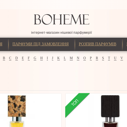
інтернет-магазин нішевої парфумерії
Я
ПАРФУМИ ПІД ЗАМОВЛЕННЯ
РОЗПИВ ПАРФУМІВ
B
C
D
E
F
G
H
I
J
K
L
M
N
O
P
R
S
T
U
V