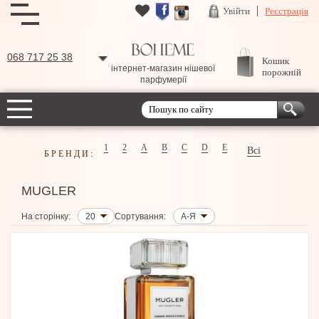
Увійти
Реєстрація
068 717 25 38
Кошик
інтернет-магазин нішевої
порожній
парфумерії
1
2
A
B
C
D
E
Всі
БРЕНДИ:
MUGLER
На сторінку:
20
Сортування:
А-Я