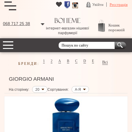
Увійти
Реєстрація
068 717 25 38
Кошик
інтернет-магазин нішевої
порожній
парфумерії
1
2
A
B
C
D
E
Всі
БРЕНДИ:
GIORGIO ARMANI
На сторінку:
20
Сортування:
А-Я