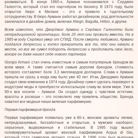
развиваться. В конце 1960-х, Армани познакомился с Серджио
Галеотти, который стал его партнёром по бизнесу. В 1973 году, было
открытое бюро в Милане – это и привело к тщательному
сотрудничеству. В бюро Армани работал дизайнером, род деятельности
заключался в дизайне домов, включая Allegri, Bagutta, Hilton, и другие.
Всем известно, что Джорджио Армани и Серджио Галеотти били
нетрадиционной ориентации, боле 20 лет они прожили вмести. Но в
1985-м году Серджио умер от СПИД. После смерти любимого, Армани
поддался депрессии и хотел прекратить все то, что они начали в
месте, но все же сумел побороть депрессию и продолжить свое дело,
вскоре он даже нашел себе нового партнера.
Giorgio Armani стал очень известным и самым популярным брендом во
всем мире. А также считается самым дорогим брендом, стоимость
которого составляет боле 3,3 миллиардов долларов. Слава к Армани
пришла не сразу, а когда ему было уже 40 лет. Итак, Джорджио Армани
создал свою компанию в 1974 году. Дизайнер сумел сделать переворот в
индустрии моды и приобрести колоссальную славу во всем мире. Уже в
90-х все носили – Армани. Он создал одежду с чувством эстетики,
красоты и роскоши – это позволило ему привлечь общество. Бренда
охватил все модные ниши включая парфюмерию.
Первая парфюмерия бренда
Первая парфюмерия появилась уже в 80-х, женские ароматы легкие,
непредсказуемые, беззаботные и открытые, а мужские наоборот,
серьезные, выдержанные и стабильные. В 1995 году вышел
головокружительный аромат женской парфюмерии Acqua di Gio,
который стал символом летнего отдыха. В 1996 году был выпущен