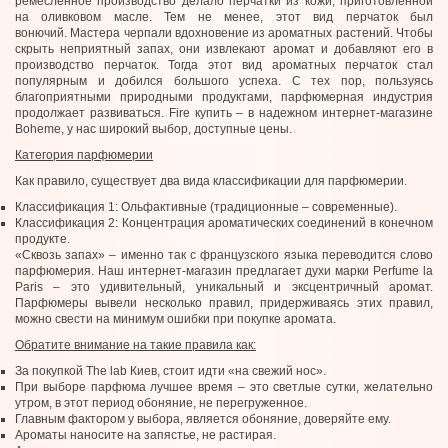
ремесленное производство делало перчатки из кожи, приготовленной
на оливковом масле. Тем не менее, этот вид перчаток был
вонючий. Мастера черпали вдохновение из ароматных растений. Чтобы
скрыть неприятный запах, они извлекают аромат и добавляют его в
производство перчаток. Тогда этот вид ароматных перчаток стал
популярным и добился большого успеха. С тех пор, пользуясь
благоприятными природными продуктами, парфюмерная индустрия
продолжает развиваться. Fire купить – в надежном интернет-магазине
Boheme, у нас широкий выбор, доступные цены.
Категория парфюмерии
Как правило, существует два вида классификации для парфюмерии.
Классификация 1: Ольфактивные (традиционные – современные).
Классификация 2: Концентрация ароматических соединений в конечном
продукте.
«Сквозь запах» – именно так с французского языка переводится слово
парфюмерия. Наш интернет-магазин предлагает духи марки Perfume la
Paris – это удивительный, уникальный и эксцентричный аромат.
Парфюмеры вывели несколько правил, придерживаясь этих правил,
можно свести на минимум ошибки при покупке аромата.
Обратите внимание на такие правила как:
За покупкой The lab Киев, стоит идти «на свежий нос».
При выборе парфюма лучшее время – это светлые сутки, желательно
утром, в этот период обоняние, не перегруженное.
Главным фактором у выбора, является обоняние, доверяйте ему.
Ароматы наносите на запястье, не растирая.