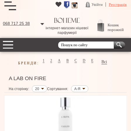
Увійти
Реєстрація
068 717 25 38
Кошик
інтернет-магазин нішевої
порожній
парфумерії
1
2
A
B
C
D
E
Всі
БРЕНДИ:
A LAB ON FIRE
На сторінку:
20
Сортування:
А-Я