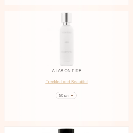
A LAB ON FIRE
Freckled and Beautiful
50 мл