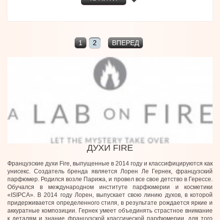
1
2
ВПЕРЕД
ДУХИ FIRE
Французские духи Fire, выпущенные в 2014 году и классифицируются как
унисекс. Создатель бренда является Лорен Ле Гернек, французский
парфюмер. Родился возле Парижа, и провел все свое детство в Герессе.
Обучался в международном институте парфюмерии и косметики
«ISIPCA». В 2014 году Лорен, выпускает свою линию духов, в которой
придерживается определенного стиля, в результате рождается яркие и
аккуратные композиции. Гернек умеет объединять страстное внимание
к деталям и знание французской классической парфюмерии, для того