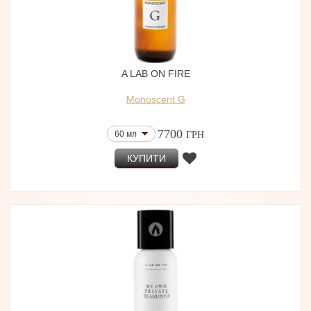
A LAB ON FIRE
Monoscent G
7700
60 мл
ГРН
КУПИТИ