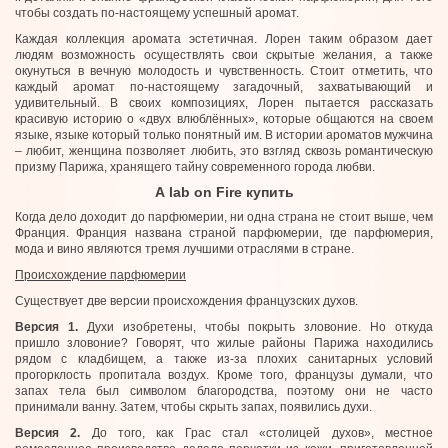
чтобы создать по-настоящему успешный аромат.
Каждая коллекция аромата эстетичная. Лорен таким образом дает
людям возможность осуществлять свои скрытые желания, а также
окунуться в вечную молодость и чувственность. Стоит отметить, что
каждый аромат по-настоящему загадочный, захватывающий и
удивительный. В своих композициях, Лорен пытается рассказать
красивую историю о «двух влюблённых», которые общаются на своем
языке, языке который только понятный им. В истории ароматов мужчина
– любит, женщина позволяет любить, это взгляд сквозь романтическую
призму Парижа, хранящего тайну современного города любви.
А lab on Fire купить
Когда дело доходит до парфюмерии, ни одна страна не стоит выше, чем
Франция. Франция названа страной парфюмерии, где парфюмерия,
мода и вино являются тремя лучшими отраслями в стране.
Происхождение парфюмерии
Существует две версии происхождения французских духов.
Версия 1.
Духи изобретены, чтобы покрыть зловоние. Но откуда
пришло зловоние? Говорят, что жилые районы Парижа находились
рядом с кладбищем, а также из-за плохих санитарных условий
прогорклость пропитала воздух. Кроме того, французы думали, что
запах тела был символом благородства, поэтому они не часто
принимали ванну. Затем, чтобы скрыть запах, появились духи.
Версия 2.
До того, как Грас стал «столицей духов», местное