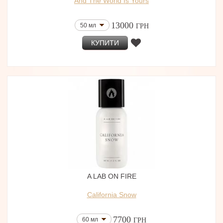
And The World Is Yours
13000
50 мл
ГРН
КУПИТИ
A LAB ON FIRE
California Snow
7700
60 мл
ГРН