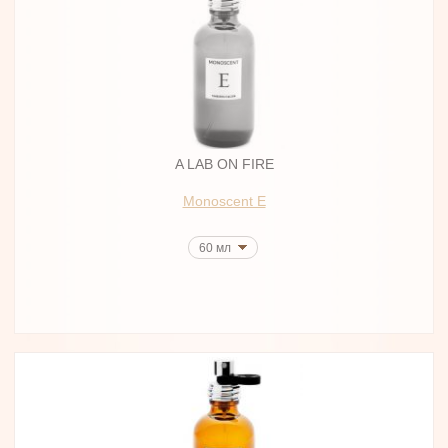
A LAB ON FIRE
Monoscent E
60 мл