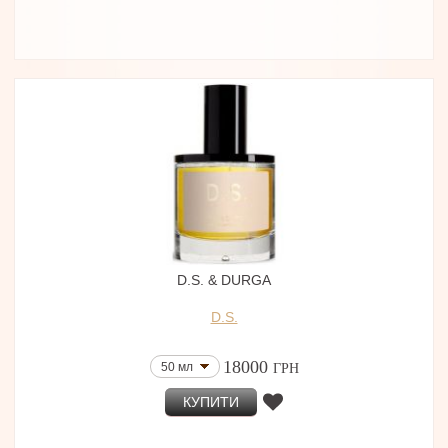
D.S. & DURGA
D.S.
18000
50 мл
ГРН
КУПИТИ