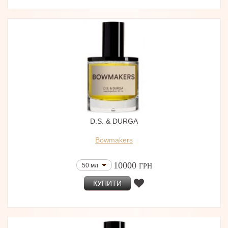
D.S. & DURGA
Bowmakers
10000
50 мл
ГРН
КУПИТИ