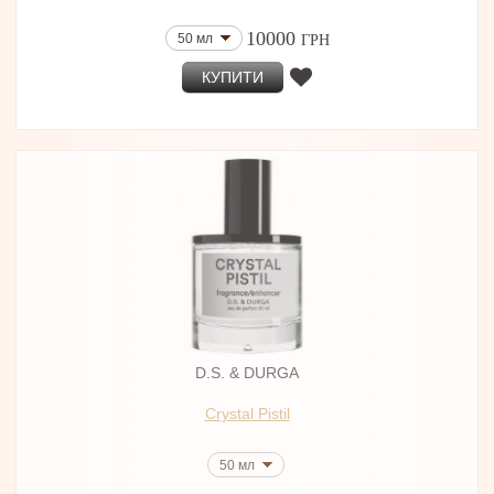
10000
50 мл
ГРН
КУПИТИ
D.S. & DURGA
Crystal Pistil
50 мл