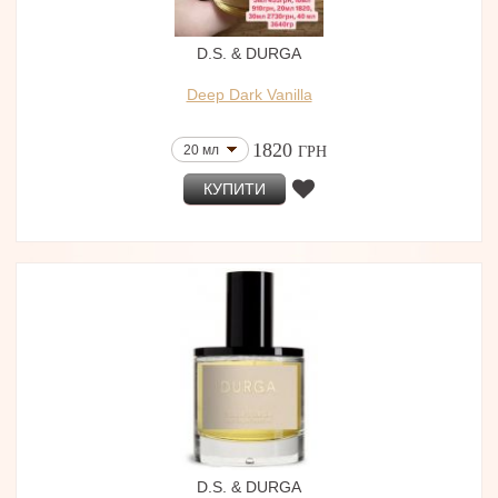
D.S. & DURGA
Deep Dark Vanilla
1820
20 мл
ГРН
КУПИТИ
D.S. & DURGA