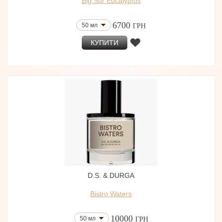
Big Sur Eucalyptus
6700
50 мл
ГРН
КУПИТИ
D.S. & DURGA
Bistro Waters
10000
50 мл
ГРН