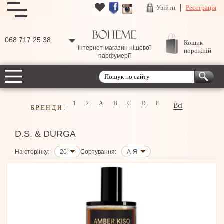
Увійти
Реєстрація
068 717 25 38
Кошик
інтернет-магазин нішевої
порожній
парфумерії
1
2
A
B
C
D
E
Всі
БРЕНДИ:
D.S. & DURGA
На сторінку:
20
Сортування:
А-Я