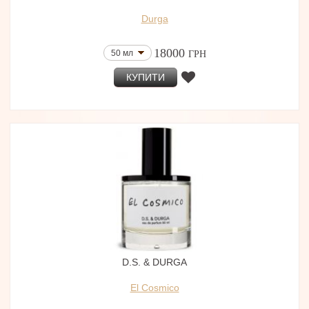
Durga
18000
50 мл
ГРН
КУПИТИ
D.S. & DURGA
El Cosmico