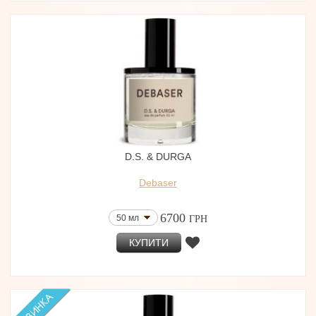
D.S. & DURGA
Debaser
6700
50 мл
ГРН
КУПИТИ