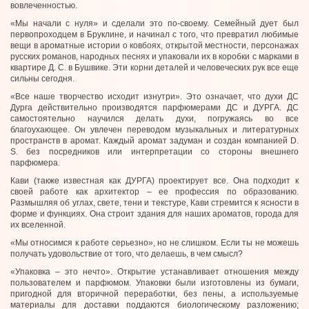
вовлеченностью.
«Мы начали с нуля» и сделали это по-своему. Семейный дует был
первопроходцем в Бруклине, и начинал с того, что превратил любимые
вещи в ароматные истории о ковбоях, открытой местности, персонажах
русских романов, народных песнях и упаковали их в коробки с марками в
квартире Д. С. в Бушвике. Эти корни деталей и человеческих рук все еще
сильны сегодня.
«Все наше творчество исходит изнутри». Это означает, что духи ДС
Дурга действительно производятся парфюмерами ДС и ДУРГА. ДС
самостоятельно научился делать духи, погружаясь во все
благоухающее. Он увлечен переводом музыкальных и литературных
пространств в аромат. Каждый аромат задуман и создан компанией D.
S. без посредников или интерпретации со стороны внешнего
парфюмера.
Кави (также известная как ДУРГА) проектирует все. Она подходит к
своей работе как архитектор – ее профессия по образованию.
Размышляя об углах, свете, тени и текстуре, Кави стремится к ясности в
форме и функциях. Она строит здания для наших ароматов, города для
их вселенной.
«Мы относимся к работе серьезно», но не слишком. Если ты не можешь
получать удовольствие от того, что делаешь, в чем смысл?
«Упаковка – это нечто». Открытие устанавливает отношения между
пользователем и парфюмом. Упаковки были изготовлены из бумаги,
пригодной для вторичной переработки, без пены, а используемые
материалы для доставки поддаются биологическому разложению;