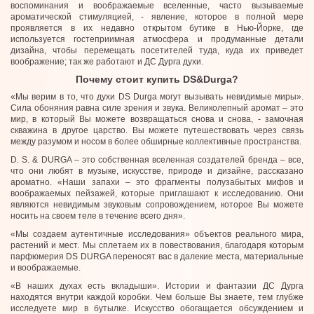
воспоминания и воображаемые вселенные, часто вызываемые
ароматической стимуляцией, - явление, которое в полной мере
проявляется в их недавно открытом бутике в Нью-Йорке, где
используется гостеприимная атмосфера и продуманные детали
дизайна, чтобы перемещать посетителей туда, куда их приведет
воображение; так же работают и ДС Дурга духи.
Почему стоит купить DS&Durga?
«Мы верим в то, что духи DS Durga могут вызывать невидимые миры».
Сила обоняния равна силе зрения и звука. Великолепный аромат – это
мир, в который Вы можете возвращаться снова и снова, - замочная
скважина в другое царство. Вы можете путешествовать через связь
между разумом и носом в более обширные коллективные пространства.
D. S. & DURGA – это собственная вселенная создателей бренда – все,
что они любят в музыке, искусстве, природе и дизайне, рассказано
ароматно. «Наши запахи – это фрагменты полузабытых мифов и
воображаемых пейзажей, которые приглашают к исследованию. Они
являются невидимым звуковым сопровождением, которое Вы можете
носить на своем теле в течение всего дня».
«Мы создаем аутентичные исследования» объектов реального мира,
растений и мест. Мы сплетаем их в повествования, благодаря которым
парфюмерия DS DURGA переносят вас в далекие места, материальные
и воображаемые.
«В наших духах есть вкладыши». Истории и фантазии ДС Дурга
находятся внутри каждой коробки. Чем больше Вы знаете, тем глубже
исследуете мир в бутылке. Искусство обогащается обсуждением и