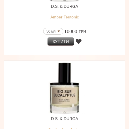
D.S. & DURGA
Amber Teutonic
10000
50 мл
ГРН
КУПИТИ
D.S. & DURGA