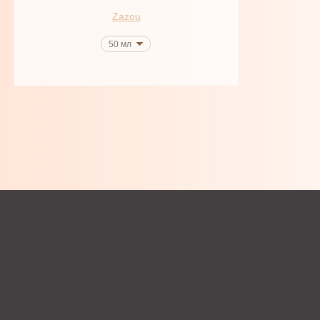
Zazou
50 мл