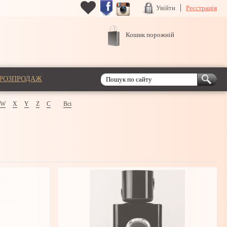
Увійти
Реєстрація
Кошик порожній
РОЗПРОДАЖ
W
X
Y
Z
С
Всі