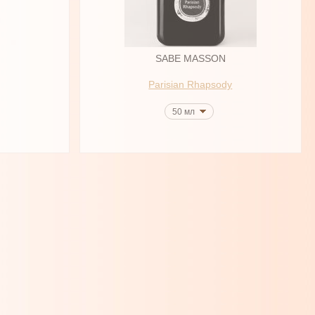
SABE MASSON
Parisian Rhapsody
50 мл