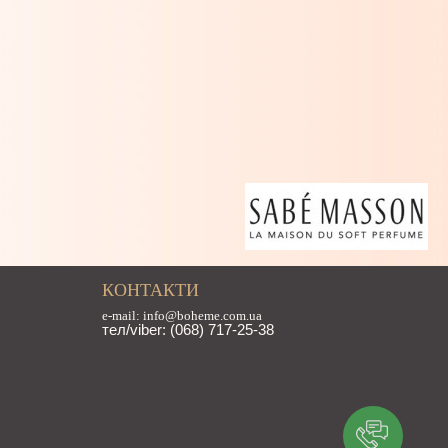
КОНТАКТИ
e-mail: info@boheme.com.ua
тел/viber: (068) 717-25-38