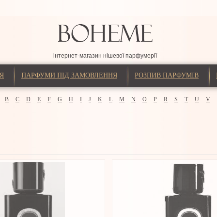
інтернет-магазин нішевої парфумерії
Я
ПАРФУМИ ПІД ЗАМОВЛЕННЯ
РОЗПИВ ПАРФУМІВ
B
C
D
E
F
G
H
I
J
K
L
M
N
O
P
R
S
T
U
V