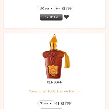
6600
100 мл
ГРН
КУПИТИ
XERJOFF
Casamorati 1888: Eau de Parfum
4100
30 мл
ГРН