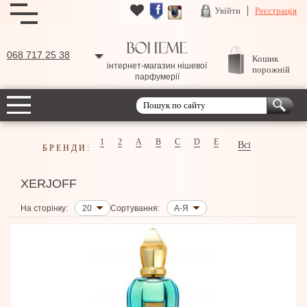
Увійти
Реєстрація
068 717 25 38
Кошик
інтернет-магазин нішевої
порожній
парфумерії
1
2
A
B
C
D
E
Всі
БРЕНДИ:
XERJOFF
На сторінку:
20
Сортування:
А-Я