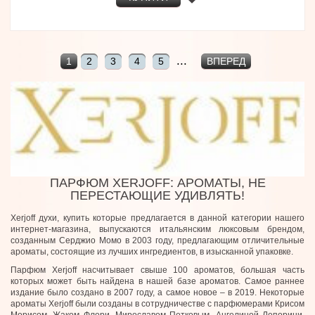
...
1
2
3
4
5
ВПЕРЕД
ПАРФЮМ XERJOFF: АРОМАТЫ, НЕ
ПЕРЕСТАЮЩИЕ УДИВЛЯТЬ!
Xerjoff духи, купить которые предлагается в данной категории нашего
интернет-магазина, выпускаются итальянским люксовым брендом,
созданным Серджио Момо в 2003 году, предлагающим отличительные
ароматы, состоящие из лучших ингредиентов, в изысканной упаковке.
Парфюм Xerjoff насчитывает свыше 100 ароматов, большая часть
которых может быть найдена в нашей базе ароматов. Самое раннее
издание было создано в 2007 году, а самое новое – в 2019. Некоторые
ароматы Xerjoff были созданы в сотрудничестве с парфюмерами Крисом
Морисом, Жаком Флори, Мирославом Петковым, Ангелиной Лепорини,