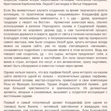
Кристианом Карбоннелем, Лаурой Сантандер и Матье Нарденом.
Если Вы внимательно изучите созданную за время творческого взлета
коллекцию, то практически каждые «нашумевшие» Ксерджофф духи
содержат эксклюзивные компоненты, в т. ч. уда – древа, хранящего
традиции у «ворот на Восток». Ароматная азиатская мазь, обычно
используемая в регионе Персидского залива и Саудовской Аравии,
извлекается из агарового дерева (уд), а сам тысячелетий процесс
получения держался в секрете, вдали от света в течение нескольких лет.
Благодаря этому ингредиенту и безукоризненному чувству прекрасного
самого мастера, ним были созданы Xerjoff духи, купить которые всегда
можно на нашем сайте, уже по праву считающиеся «вечными»,
ознакомиться подробнее с которыми можете в этом каталоге. Ведь как
говорил сам создатель, уд – это сырье, которое предлагает себя, а
затем навязывает, мягко и настойчиво. Его сила проистекает испокон
веков и стран, которые его несут, и его великолепие, сразу ощутимое,
может быть обнаружено и известно только через время.
Однако нельзя сказать, что все парфюм Xerjoff, цена которого на нашем
сайте является одной из лучших – исключительно удовые парфюмы:
увлеченный розами, мастер-создатель привносит в свои композиции
Розы из Франции, Болгарии, Турции, Индии, Саудовской Аравии... для
еще большей чувственности и оригинальности. Их деликатные
ароматы, мощные и узнаваемые, вызывают у создателя ассоциации с
восточными садами.
Первый и самый популярный аромат Ксерджофф (или одним из
таковых) была Ваниль – интимный, чувственная и жаждущая, она
незаменима для развития восточной парфюмерии. Духи Ксерджофф