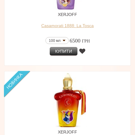
XERJOFF
Casamorati 1888: La Tosca
6500
100 мл
ГРН
КУПИТИ
XERJOFF