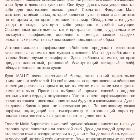
и вы будите довольны купив его. Они будут давать вам уверенность в
себе для достижения новых целей. Создатель Фредерик Маль
изготовил стойкий запах, который включает утончённые и элегантные
нотки аромата, которые покорили весь мир. Обладатели этих духов
всегда и везде чувствуют себя уверенно в любой ситуации.
Современные джентльмены, как и прекрасные леди, с удовольствием
пользуются парфюмами, дополняя с помощью свежих, сладких,
элегантных и романтичных композиций повседневный образ.
Интернет-магазин парфюмерии «Boheme» предлагает известные
качественные ароматы для мужчин и женщин. Мы всегда заботимся о
вашем благополучии и комфорте. Здесь собраны ароматы, которые
придают элегантный, роскошный, благоухающий шикарный шлейф
обладателям элегантных духов.
Духи MALLE очень престижный бренд, завоевавший пристальное
внимание потребителей. На сайте магазина представленная обширная
коллекция роскошных ароматов, где вы сможете ознакомиться и купить
самостоятельно. Правильно выбранный аромат способен надолго
оставить вас в сердцах окружающих. Уже от вашего парфюмированного
средства зависит, насколько приятными будут эти воспоминания. Духи в
создании образа играют не последнюю роль. По-настоящему «ваш»
парфюм, подходящий по темпераменту и отражающий характер,
поможет вам показать свою уникальность и целостность.
Frederic Malle Superstitious женский аромат обычно наносят на тыльную
сторону руки, запястье или локтевой сгиб. Духи для каждой девушки –
это вторая кожа и воздух, которым вы дышите. Вы должны быть едины с
атмосферой, которой себя окружаете. Духи, от которых вам не по себе,