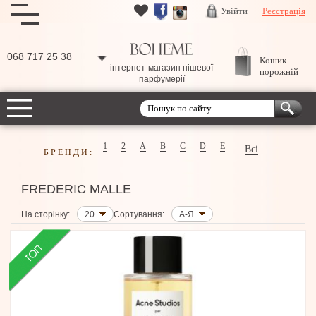
Увійти
Реєстрація
068 717 25 38
Кошик
інтернет-магазин нішевої
порожній
парфумерії
1
2
A
B
C
D
E
Всі
БРЕНДИ:
FREDERIC MALLE
На сторінку:
20
Сортування:
А-Я