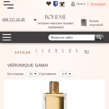
Увійти
Реєстрація
068 717 25 38
Кошик
інтернет-магазин нішевої
порожній
парфумерії
1
2
A
B
C
D
E
Всі
БРЕНДИ:
VERONIQUE GABAI
На сторінку:
20
Сортування:
А-Я