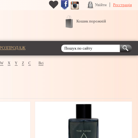
Увійти
Реєстрація
Кошик порожній
РОЗПРОДАЖ
W
X
Y
Z
С
Всі