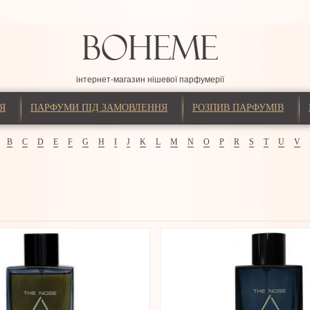
інтернет-магазин нішевої парфумерії
Я
ПАРФУМИ ПІД ЗАМОВЛЕННЯ
РОЗПИВ ПАРФУМІВ
B
C
D
E
F
G
H
I
J
K
L
M
N
O
P
R
S
T
U
V