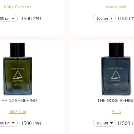
Kobe Gardens
Marrakech
11500
11500
00 мл
100 мл
ГРН
THE NOSE BEHIND
THE NOSE BEHIN
Silk! Oud
Suits
11500
11500
00 мл
100 мл
ГРН