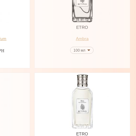
ETRO
rfum
Ambra
100 мл
РН
ETRO