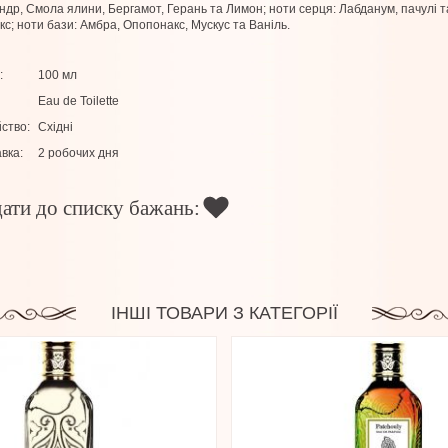
ндр, Смола ялини, Бергамот, Герань та Лимон; ноти серця: Лабданум, пачулі т
кс; ноти бази: Амбра, Опопонакс, Мускус та Ваніль.
:
100 мл
Eau de Toilette
ство:
Східні
вка:
2 робочих дня
ати до списку бажань:
ІНШІ ТОВАРИ З КАТЕГОРІЇ