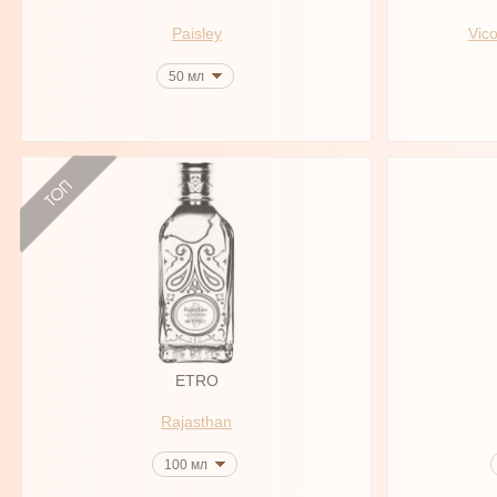
Paisley
Vico
50 мл
ETRO
Rajasthan
100 мл