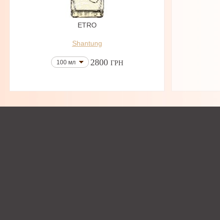
ETRO
Shantung
2800
100 мл
ГРН