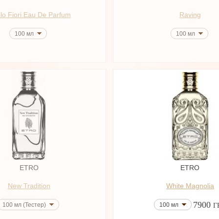
lo Fiori Eau De Parfum
Raving
100 мл
100 мл
ETRO
ETRO
New Tradition
White Magnolia
7900
100 мл (Тестер)
100 мл
Г