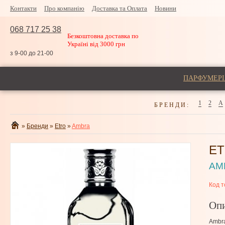
Контакти
Про компанію
Доставка та Оплата
Новини
068 717 25 38
Безкоштовна доставка по
Україні від 3000 грн
з 9-00 до 21-00
ПАРФУМЕРІ
1
2
A
БРЕНДИ:
»
Бренди
»
Etro
»
Ambra
E
AM
Код т
Оп
Ambra