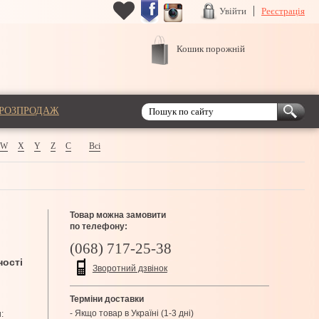
Увійти
Реєстрація
Кошик порожній
РОЗПРОДАЖ
W
X
Y
Z
С
Всі
Товар можна замовити
по телефону:
(068) 717-25-38
ності
Зворотний дзвінок
Терміни доставки
- Якщо товар в Україні (1-3 дні)
: