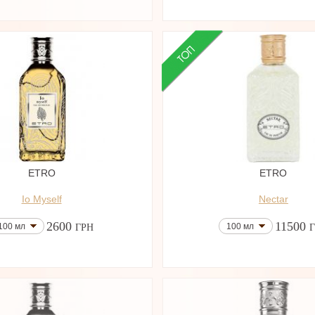
ETRO
ETRO
Io Myself
Nectar
2600
11500
100 мл
100 мл
ГРН