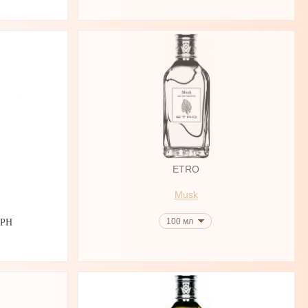
ETRO
Musk
100 мл
ГРН