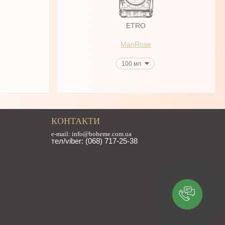
ETRO
ManRose
100 мл
КОНТАКТИ
e-mail: info@boheme.com.ua
тел/viber: (068) 717-25-38