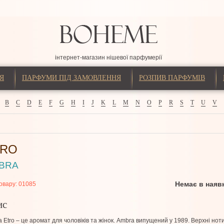
інтернет-магазин нішевої парфумерії
Я
ПАРФУМИ ПІД ЗАМОВЛЕННЯ
РОЗПИВ ПАРФУМІВ
B
C
D
E
F
G
H
I
J
K
L
M
N
O
P
R
S
T
U
V
TRO
BRA
Немає в наяв
овару:
01085
ис
 Etro – це аромат для чоловіків та жінок. Ambra випущений у 1989. Верхні ноти