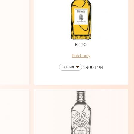
ETRO
Patchouly
5900
100 мл
ГРН