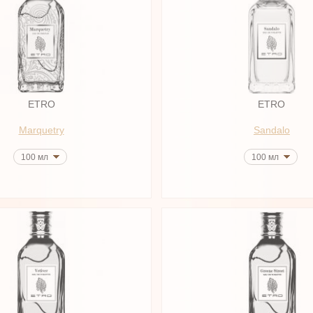
ETRO
ETRO
Marquetry
Sandalo
100 мл
100 мл