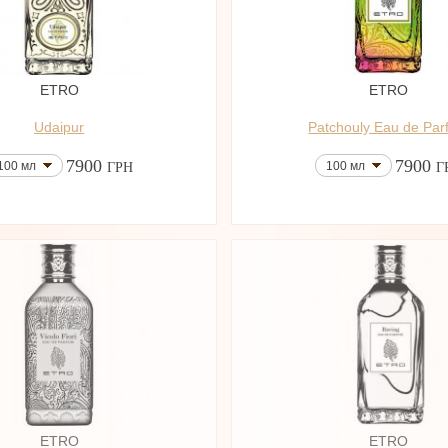
ETRO
ETRO
Udaipur
Patchouly Eau de Pa
7900
7900
100 мл
100 мл
ГРН
Г
ETRO
ETRO