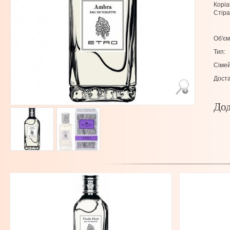
Коріа
Стіра
Об'єм
Тип:
Сімей
Доста
Дод