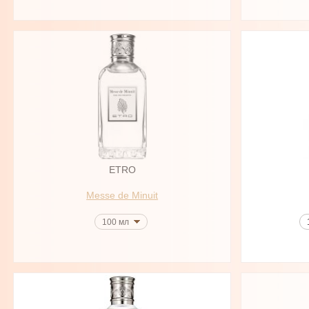
ETRO
Messe de Minuit
100 мл